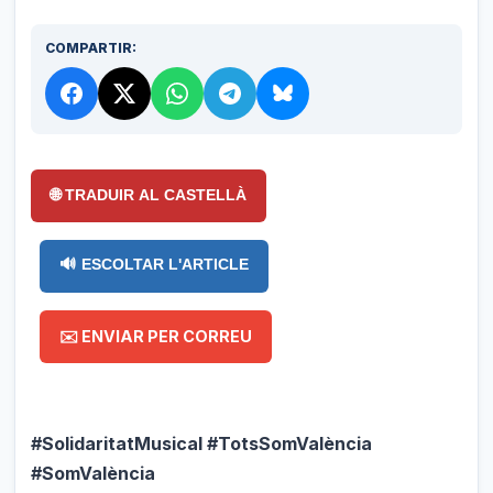
COMPARTIR:
🌐 TRADUIR AL CASTELLÀ
🔊 ESCOLTAR L'ARTICLE
✉️ ENVIAR PER CORREU
#SolidaritatMusical #TotsSomValència
#SomValència