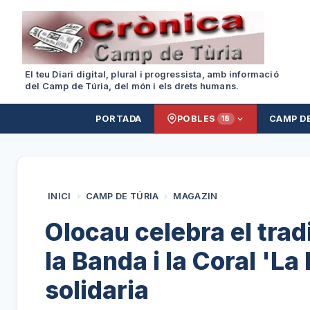
El teu Diari digital, plural i progressista, amb informació
del Camp de Túria, del món i els drets humans.
PORTADA
POBLES
CAMP D
18
INICI
›
CAMP DE TÚRIA
›
MAGAZIN
Olocau celebra el tra
la Banda i la Coral 'La
solidaria