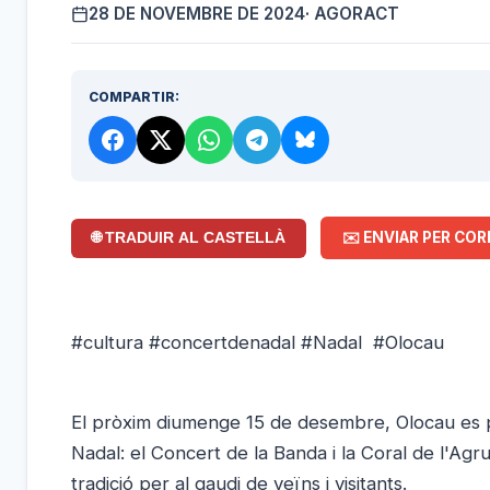
28 DE NOVEMBRE DE 2024
· AGORACT
COMPARTIR:
✉️ ENVIAR PER COR
🌐 TRADUIR AL CASTELLÀ
#cultura #concertdenadal #Nadal #Olocau
El pròxim diumenge 15 de desembre, Olocau es pr
Nadal: el Concert de la Banda i la Coral de l'Agr
tradició per al gaudi de veïns i visitants.