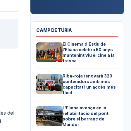
CAMP DE TÚRIA
El Cinema d’Estiu de
l’Eliana celebra 50 anys
mantenint viu el cine a la
fresca
Riba-roja renovarà 320
contenidors amb més
capacitat i un accés més
fàcil
L’Eliana avança en la
des del
rehabilitació del pont
sobre el barranc de
i
Mandor