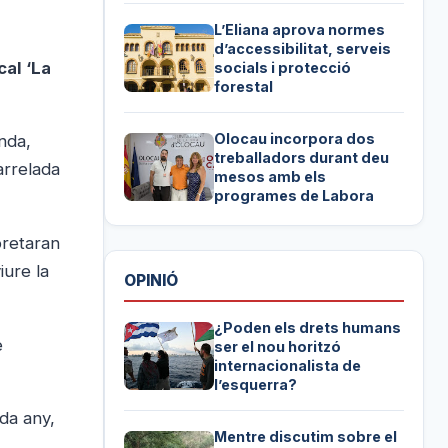
L’Eliana aprova normes
d’accessibilitat, serveis
cal ‘La
socials i protecció
forestal
Olocau incorpora dos
nda,
treballadors durant deu
arrelada
mesos amb els
programes de Labora
pretaran
iure la
OPINIÓ
¿Poden els drets humans
e
ser el nou horitzó
internacionalista de
l’esquerra?
ada any,
Mentre discutim sobre el