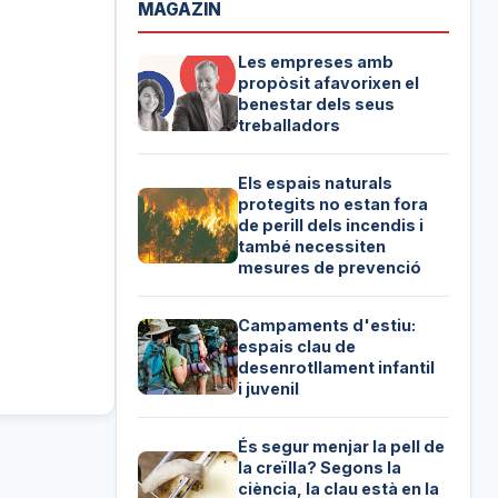
MAGAZIN
Les empreses amb
propòsit afavorixen el
benestar dels seus
treballadors
Els espais naturals
protegits no estan fora
de perill dels incendis i
també necessiten
mesures de prevenció
Campaments d'estiu:
espais clau de
desenrotllament infantil
i juvenil
És segur menjar la pell de
la creïlla? Segons la
ciència, la clau està en la