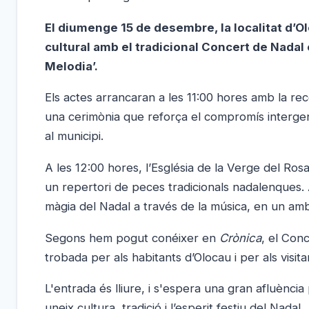
El diumenge 15 de desembre, la localitat d’O
cultural amb el tradicional Concert de Nadal o
Melodia’.
Els actes arrancaran a les 11:00 hores amb la re
una cerimònia que reforça el compromís intergener
al municipi.
A les 12:00 hores, l’Església de la Verge del Rosa
un repertori de peces tradicionals nadalenques.
màgia del Nadal a través de la música, en un am
Segons hem pogut conéixer en
Crònica
, el Con
trobada per als habitants d’Olocau i per als visit
L'entrada és lliure, i s'espera una gran afluènci
uneix cultura, tradició i l’esperit festiu del Nadal.