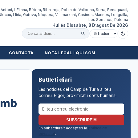
 Antoni, L'Eliana, Bétera, Riba-roja, Pobla de Vallbona, Serra, Benaguasil,
locau, Llíria, Gàtova, Nàquera, Vilamarxant, Casinos, Marines, Loriguilla,
Los Serranos, Paterna
Hui és Dissabte, 8 D’agost De 2026
Cercar al diari
CONTACTA
NOTA LEGAL I QUI SOM
Butlletí diari
Les notícies del Camp de Túria al teu
correu. Rigor, proximitat i drets humans.
 amb
Correu electrònic per al butlletí
SUBSCRIURE'M
En subscriure't acceptes la
política de
privacitat
.