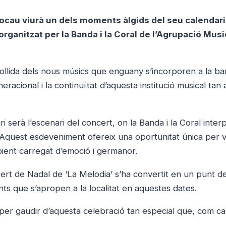
locau viurà un dels moments àlgids del seu calendari
rganitzat per la Banda i la Coral de l’Agrupació Musi
collida dels nous músics que enguany s’incorporen a la ba
acional i la continuïtat d’aquesta institució musical tan 
ri serà l’escenari del concert, on la Banda i la Coral inter
 Aquest esdeveniment ofereix una oportunitat única per v
bient carregat d’emoció i germanor.
cert de Nadal de ‘La Melodia’ s’ha convertit en un punt d
ants que s’apropen a la localitat en aquestes dates.
a per gaudir d’aquesta celebració tan especial que, com c