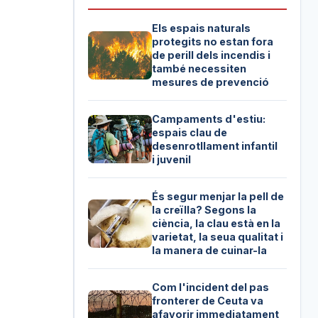
Els espais naturals
protegits no estan fora
de perill dels incendis i
també necessiten
mesures de prevenció
Campaments d'estiu:
espais clau de
desenrotllament infantil
i juvenil
És segur menjar la pell de
la creïlla? Segons la
ciència, la clau està en la
varietat, la seua qualitat i
la manera de cuinar-la
Com l'incident del pas
fronterer de Ceuta va
afavorir immediatament