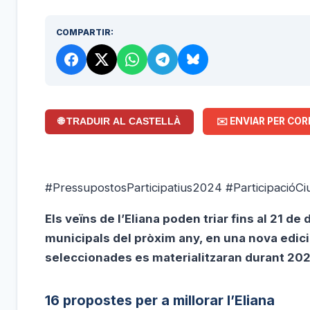
COMPARTIR:
✉️ ENVIAR PER COR
🌐 TRADUIR AL CASTELLÀ
#PressupostosParticipatius2024 #ParticipacióCi
Els veïns de l’Eliana poden triar fins al 21 
municipals del pròxim any, en una nova edic
seleccionades es materialitzaran durant 202
16 propostes per a millorar l’Eliana