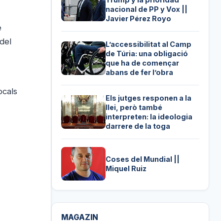
nacional de PP y Vox ||
Javier Pérez Royo
e
del
L’accessibilitat al Camp
de Túria: una obligació
que ha de començar
abans de fer l’obra
ocals
Els jutges responen a la
llei, però també
interpreten: la ideologia
darrere de la toga
Coses del Mundial ||
Miquel Ruiz
MAGAZIN