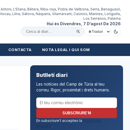
 Antoni, L'Eliana, Bétera, Riba-roja, Pobla de Vallbona, Serra, Benaguasil,
locau, Llíria, Gàtova, Nàquera, Vilamarxant, Casinos, Marines, Loriguilla,
Los Serranos, Paterna
Hui és Divendres, 7 D’agost De 2026
Cercar al diari
CONTACTA
NOTA LEGAL I QUI SOM
Butlletí diari
Les notícies del Camp de Túria al teu
correu. Rigor, proximitat i drets humans.
Correu electrònic per al butlletí
SUBSCRIURE'M
En subscriure't acceptes la
política de
privacitat
.