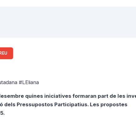
REU
utadana #LEliana
de desembre quines iniciatives formaran part de les in
ió dels Pressupostos Participatius. Les propostes
5.