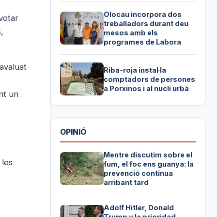
Olocau incorpora dos
votar
treballadors durant deu
,
mesos amb els
programes de Labora
 avaluat
Riba-roja instal·la
comptadors de persones
a Porxinos i al nucli urbà
nt un
OPINIÓ
Mentre discutim sobre el
 les
fum, el foc ens guanya: la
prevenció continua
arribant tard
Adolf Hitler, Donald
Trump y la prioridad