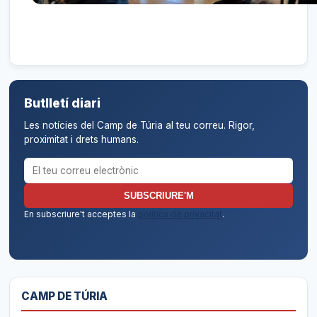
Butlletí diari
Les notícies del Camp de Túria al teu correu. Rigor,
proximitat i drets humans.
Correu electrònic per al butlletí
SUBSCRIURE'M
En subscriure't acceptes la
política de privacitat
.
CAMP DE TÚRIA