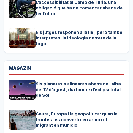
L’accessibilitat al Camp de Túria: una
obligació que ha de començar abans de
fer l’obra
Els jutges responen a la llei, però també
interpreten: la ideologia darrere de la
toga
MAGAZIN
Sis planetes s’alinearan abans de l’alba
del 12 d’agost, dia també d’eclipsi total
de Sol
Ceuta, Europa i la geopolítica: quan la
frontera es convertix en arma i el
migrant en munició