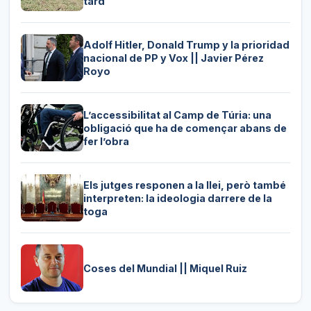
tard
Adolf Hitler, Donald Trump y la prioridad
nacional de PP y Vox || Javier Pérez
Royo
L’accessibilitat al Camp de Túria: una
obligació que ha de començar abans de
fer l’obra
Els jutges responen a la llei, però també
interpreten: la ideologia darrere de la
toga
Coses del Mundial || Miquel Ruiz