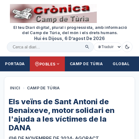
El teu Diari digital, plural i progressista, amb informació
del Camp de Túria, del món i els drets humans.
Hui és Dijous, 6 D’agost De 2026
Cercar al diari
PORTADA
CAMP DE TÚRIA
GLOBAL
POBLES
INICI
›
CAMP DE TÚRIA
Els veïns de Sant Antoni de
Benaixeve, motor solidari en
l'ajuda a les víctimes de la
DANA
6 DE NOVEMBRE DE 2024
· AGORACT