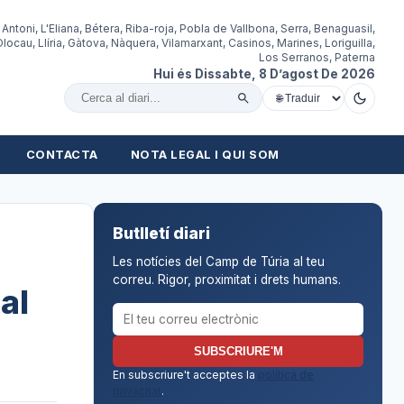
 Antoni, L'Eliana, Bétera, Riba-roja, Pobla de Vallbona, Serra, Benaguasil,
locau, Llíria, Gàtova, Nàquera, Vilamarxant, Casinos, Marines, Loriguilla,
Los Serranos, Paterna
Hui és Dissabte, 8 D’agost De 2026
Cercar al diari
CONTACTA
NOTA LEGAL I QUI SOM
Butlletí diari
Les notícies del Camp de Túria al teu
correu. Rigor, proximitat i drets humans.
al
Correu electrònic per al butlletí
SUBSCRIURE'M
En subscriure't acceptes la
política de
privacitat
.