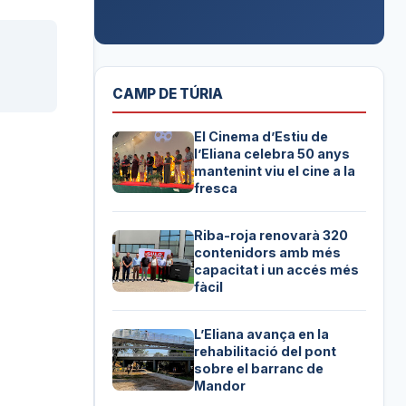
CAMP DE TÚRIA
El Cinema d’Estiu de
l’Eliana celebra 50 anys
mantenint viu el cine a la
fresca
Riba-roja renovarà 320
contenidors amb més
capacitat i un accés més
fàcil
L’Eliana avança en la
rehabilitació del pont
sobre el barranc de
Mandor