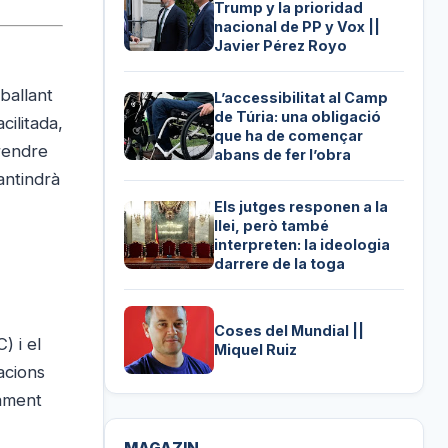
Trump y la prioridad
nacional de PP y Vox ||
Javier Pérez Royo
ballant
L’accessibilitat al Camp
de Túria: una obligació
cilitada,
que ha de començar
prendre
abans de fer l’obra
antindrà
Els jutges responen a la
llei, però també
interpreten: la ideologia
darrere de la toga
Coses del Mundial ||
) i el
Miquel Ruiz
acions
nament