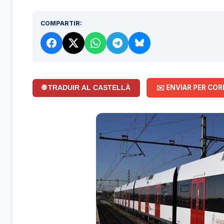
COMPARTIR:
✉️ ENVIAR PER COR
🌐 TRADUIR AL CASTELLÀ