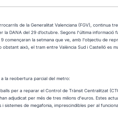
rrocarrils de la Generalitat Valenciana (FGV), continua tre
r la DANA del 29 d’octubre. Segons l'última informació fa
, 7 i 9 començaran la setmana que ve, amb l'objectiu de re
 obstant això, el tram entre València Sud i Castelló es m
a la reobertura parcial del metro:
lls per a reparar el Control de Trànsit Centralitzat (CTC
s’han adjudicat per més de tres milions d'euros. Estes actu
s i sistemes de megafonia, imprescindibles per al funcio