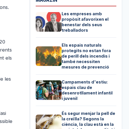
MAGAZIN
ons.
Les empreses amb
propòsit afavorixen el
benestar dels seus
treballadors
 20
Els espais naturals
erents
protegits no estan fora
de perill dels incendis i
nt els
també necessiten
mesures de prevenció
e les
Campaments d'estiu:
espais clau de
desenrotllament infantil
i juvenil
asi
És segur menjar la pell de
la creïlla? Segons la
ssible
ciència, la clau està en la