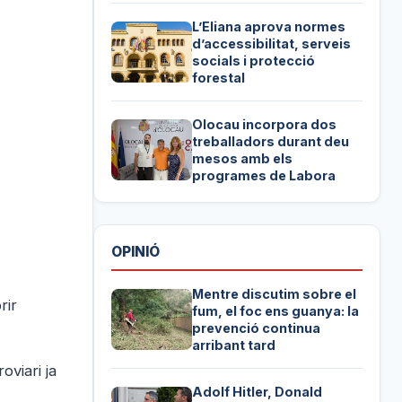
L’Eliana aprova normes
d’accessibilitat, serveis
socials i protecció
forestal
Olocau incorpora dos
treballadors durant deu
mesos amb els
programes de Labora
OPINIÓ
Mentre discutim sobre el
rir
fum, el foc ens guanya: la
prevenció continua
arribant tard
oviari ja
Adolf Hitler, Donald