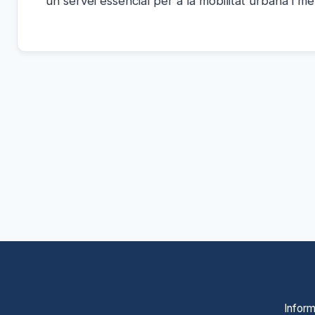
un servei essencial per a la mobilitat urbana i me
Inform