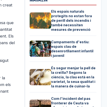
MAGAZIN
n creat
Els espais naturals
protegits no estan fora
de perill dels incendis i
resa que
també necessiten
antitat
mesures de prevenció
ent. Els
Campaments d'estiu:
bans del
espais clau de
desenrotllament infantil
i juvenil
sigut
És segur menjar la pell de
la creïlla? Segons la
ciència, la clau està en la
 la
varietat, la seua qualitat i
om els
la manera de cuinar-la
onant
Com l'incident del pas
fronterer de Ceuta va