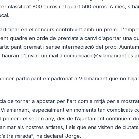
er classificat 800 euros i el quart 500 euros. A més, s'ha
cal.
articipar en el concurs contribuint amb un premi. L'emp
ent quadre en orde de premiats a canvi d'aportar una qu
rticipant premiat i sense intermediació del propi Ajuntam
ó hauran d’enviar un mail a comunicacio@vilamarxant.es a
 primer participant empadronat a Vilamarxant que no haja 
ia de tornar a apostar per l'art com a mitjà per a mostrar
a de Vilamarxant, especialment en moments tan complicats c
el primer i el segon any, des de l’Ajuntament continuem d
 animar als nostres artistes, i els que ens visiten de ciutats
’altra mirada", ha declarat Jorge.