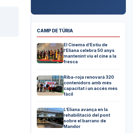
CAMP DE TÚRIA
El Cinema d’Estiu de
l’Eliana celebra 50 anys
mantenint viu el cine a la
fresca
Riba-roja renovarà 320
contenidors amb més
capacitat i un accés més
fàcil
L’Eliana avança en la
rehabilitació del pont
sobre el barranc de
Mandor