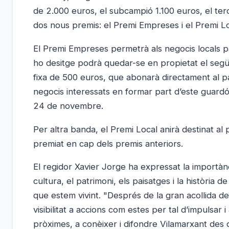
de 2.000 euros, el subcampió 1.100 euros, el terc
dos nous premis: el Premi Empreses i el Premi Lo
El Premi Empreses permetrà als negocis locals p
ho desitge podrà quedar-se en propietat el segü
fixa de 500 euros, que abonarà directament al pa
negocis interessats en formar part d’este guard
24 de novembre.
Per altra banda, el Premi Local anirà destinat al
premiat en cap dels premis anteriors.
El regidor Xavier Jorge ha expressat la importànc
cultura, el patrimoni, els paisatges i la històri
que estem vivint. "Després de la gran acollida d
visibilitat a accions com estes per tal d’impulsar i
pròximes, a conèixer i difondre Vilamarxant des d