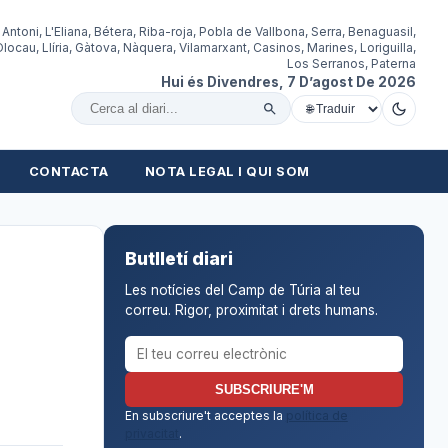
 Antoni, L'Eliana, Bétera, Riba-roja, Pobla de Vallbona, Serra, Benaguasil,
locau, Llíria, Gàtova, Nàquera, Vilamarxant, Casinos, Marines, Loriguilla,
Los Serranos, Paterna
Hui és Divendres, 7 D’agost De 2026
Cercar al diari
CONTACTA
NOTA LEGAL I QUI SOM
Butlletí diari
Les notícies del Camp de Túria al teu
correu. Rigor, proximitat i drets humans.
Correu electrònic per al butlletí
SUBSCRIURE'M
En subscriure't acceptes la
política de
privacitat
.