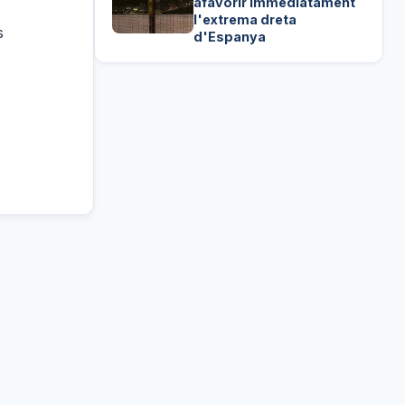
afavorir immediatament
l'extrema dreta
s
d'Espanya