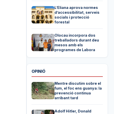
L’Eliana aprova normes
d’accessibilitat, serveis
socials i protecció
forestal
Olocau incorpora dos
treballadors durant deu
mesos amb els
programes de Labora
OPINIÓ
Mentre discutim sobre el
fum, el foc ens guanya: la
prevenció continua
arribant tard
Adolf Hitler, Donald