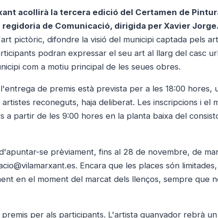
nt acollirà la tercera edició del Certamen de Pintu
 regidoria de Comunicació, dirigida per Xavier Jorge
t pictòric, difondre la visió del municipi captada pels art
ls participants podran expressar el seu art al llarg del casc 
municipi com a motiu principal de les seues obres.
i l'entrega de premis està prevista per a les 18:00 hores, 
artistes reconeguts, haja deliberat. Les inscripcions i el 
s a partir de les 9:00 hores en la planta baixa del consisto
 d'apuntar-se prèviament, fins al 28 de novembre, de ma
acio@vilamarxant.es. Encara que les places són limitades
alment en el moment del marcat dels llenços, sempre que 
e premis per als participants. L'artista guanyador rebrà u