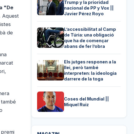
Trump y la prioridad
ra "De
nacional de PP y Vox ||
Javier Pérez Royo
.
Aquest
istes
L’accessibilitat al Camp
urbà de
de Túria: una obligació
que ha de començar
abans de fer l’obra
una
Els jutges responen a la
marcat
llei, però també
ri,
interpreten: la ideologia
darrere de la toga
nera
Coses del Mundial ||
, també
Miquel Ruiz
no
n premi