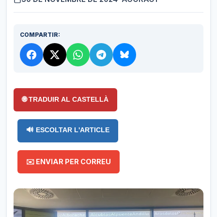
COMPARTIR:
🌐 TRADUIR AL CASTELLÀ
🔊 ESCOLTAR L'ARTICLE
✉️ ENVIAR PER CORREU