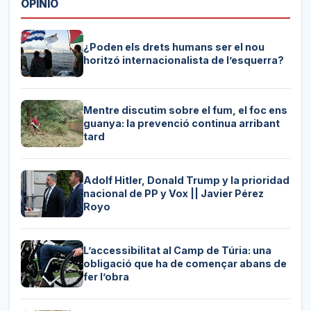
OPINIÓ
¿Poden els drets humans ser el nou
horitzó internacionalista de l’esquerra?
Mentre discutim sobre el fum, el foc ens
guanya: la prevenció continua arribant
tard
Adolf Hitler, Donald Trump y la prioridad
nacional de PP y Vox || Javier Pérez
Royo
L’accessibilitat al Camp de Túria: una
obligació que ha de començar abans de
fer l’obra