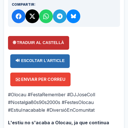
COMPARTIR:
🌐 TRADUIR AL CASTELLÀ
🔊 ESCOLTAR L'ARTICLE
✉️ ENVIAR PER CORREU
#Olocau #FestaRemember #DJJoseColl
#Nostalgia80s90s2000s #FestesOlocau
#EstiuInacabable #DiversióEnComunitat
L'estiu no s'acaba a Olocau, ja que continua