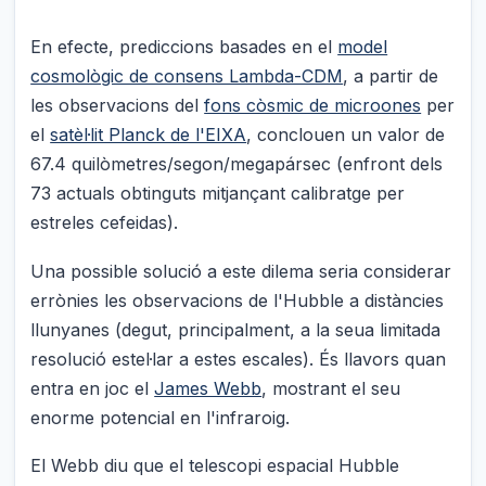
En efecte, prediccions basades en el
model
cosmològic de consens Lambda-CDM
, a partir de
les observacions del
fons còsmic de microones
per
el
satèl·lit Planck de l'EIXA
, conclouen un valor de
67.4 quilòmetres/segon/megapársec (enfront dels
73 actuals obtinguts mitjançant calibratge per
estreles cefeidas).
Una possible solució a este dilema seria considerar
errònies les observacions de l'Hubble a distàncies
llunyanes (degut, principalment, a la seua limitada
resolució estel·lar a estes escales). És llavors quan
entra en joc el
James Webb
, mostrant el seu
enorme potencial en l'infraroig.
El Webb diu que el telescopi espacial Hubble