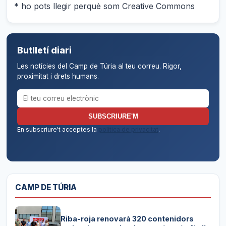
* ho pots llegir perquè som Creative Commons
Butlletí diari
Les notícies del Camp de Túria al teu correu. Rigor,
proximitat i drets humans.
Correu electrònic per al butlletí
SUBSCRIURE'M
En subscriure't acceptes la
política de privacitat
.
CAMP DE TÚRIA
Riba-roja renovarà 320 contenidors