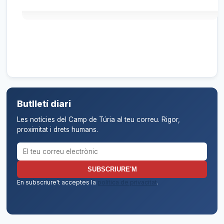
Butlletí diari
Les notícies del Camp de Túria al teu correu. Rigor,
proximitat i drets humans.
Correu electrònic per al butlletí
SUBSCRIURE'M
En subscriure't acceptes la
política de privacitat
.