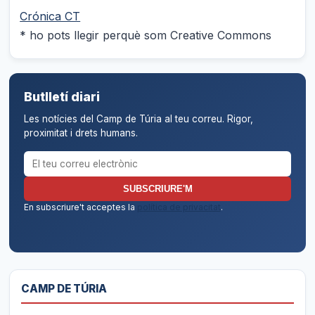
Crónica CT
* ho pots llegir perquè som Creative Commons
Butlletí diari
Les notícies del Camp de Túria al teu correu. Rigor,
proximitat i drets humans.
Correu electrònic per al butlletí
SUBSCRIURE'M
En subscriure't acceptes la
política de privacitat
.
CAMP DE TÚRIA