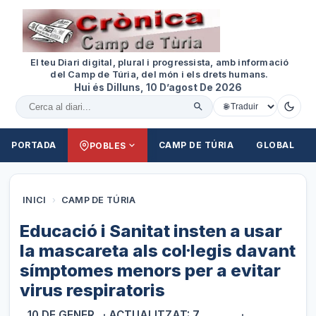
El teu Diari digital, plural i progressista, amb informació
del Camp de Túria, del món i els drets humans.
Hui és Dilluns, 10 D’agost De 2026
Cercar al diari
PORTADA
CAMP DE TÚRIA
GLOBAL
POBLES
INICI
›
CAMP DE TÚRIA
Educació i Sanitat insten a usar
la mascareta als col·legis davant
símptomes menors per a evitar
virus respiratoris
10 DE GENER
· ACTUALITZAT: 7
·