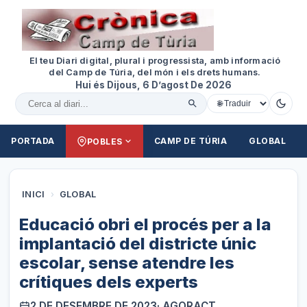
El teu Diari digital, plural i progressista, amb informació
del Camp de Túria, del món i els drets humans.
Hui és Dijous, 6 D’agost De 2026
Cercar al diari
PORTADA
CAMP DE TÚRIA
GLOBAL
POBLES
INICI
›
GLOBAL
Educació obri el procés per a la
implantació del districte únic
escolar, sense atendre les
crítiques dels experts
2 DE DESEMBRE DE 2023
· AGORACT