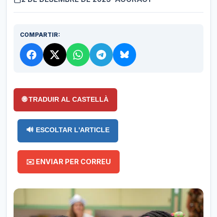
COMPARTIR:
🌐 TRADUIR AL CASTELLÀ
🔊 ESCOLTAR L'ARTICLE
✉️ ENVIAR PER CORREU