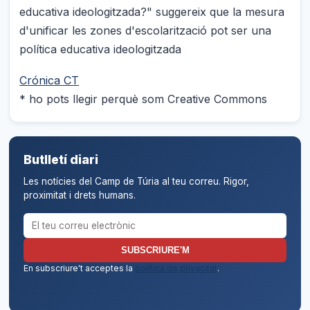
educativa ideologitzada?" suggereix que la mesura
d'unificar les zones d'escolarització pot ser una
política educativa ideologitzada
Crónica CT
* ho pots llegir perquè som Creative Commons
Butlletí diari
Les notícies del Camp de Túria al teu correu. Rigor,
proximitat i drets humans.
Correu electrònic per al butlletí
SUBSCRIURE'M
En subscriure't acceptes la
política de privacitat
.