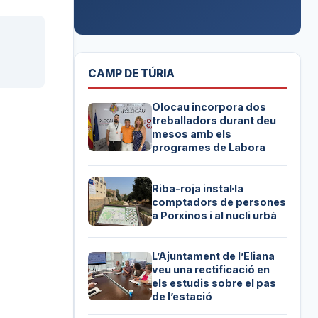
CAMP DE TÚRIA
Olocau incorpora dos
treballadors durant deu
mesos amb els
programes de Labora
Riba-roja instal·la
comptadors de persones
a Porxinos i al nucli urbà
L’Ajuntament de l’Eliana
veu una rectificació en
els estudis sobre el pas
de l’estació