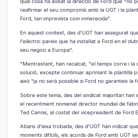
qual cosa ha avisat la direcció de Ford que "no
reafirmar el seu compromís amb la UGT i la planti
Ford, tan imprevista com inmerecida".
En aquest context, des d'UGT han assegurat que 
l'elèctric pareix que ha instal·lat a Ford en el 
seu negoci a Europa".
"Mentrestant, han recalcat, "el temps corre i la 
solució, excepte continuar aprimant la plantill
això "ja no serà possible si Ford no garanteix la 
Sobre este tema, des del sindicat majoritari han 
el recentment nomenat director mundial de fabrica
Ted Cannis, al costat del vicepresident de Ford 
Abans d'eixa trobada, des d'UGT han indicat qu
moments difícils, els acords de Ford amb UGT s