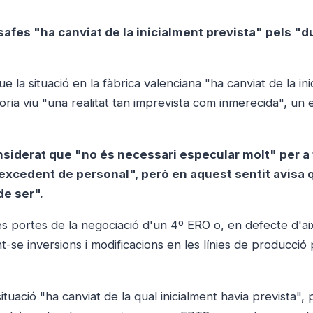
afes "ha canviat de la inicialment prevista" pels "
 la situació en la fàbrica valenciana "ha canviat de la in
actoria viu "una realitat tan imprevista com inmerecida", un 
onsiderat que "no és necessari especular molt" per a 
excedent de personal", però en aquest sentit avisa 
de ser".
 les portes de la negociació d'un 4º ERO o, en defecte d'ai
-se inversions i modificacions en les línies de producció 
tuació "ha canviat de la qual inicialment havia prevista", 