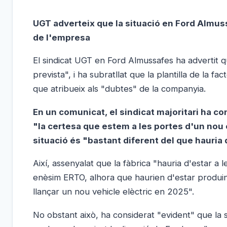
UGT adverteix que la situació en Ford Almuss
de l'empresa
El sindicat UGT en Ford Almussafes ha advertit que
prevista", i ha subratllat que la plantilla de la f
que atribueix als "dubtes" de la companyia.
En un comunicat, el sindicat majoritari ha c
"la certesa que estem a les portes d'un nou 
situació és "bastant diferent del que hauria 
Així, assenyalat que la fàbrica "hauria d'estar a
enèsim ERTO, alhora que haurien d'estar produint
llançar un nou vehicle elèctric en 2025".
No obstant això, ha considerat "evident" que la si