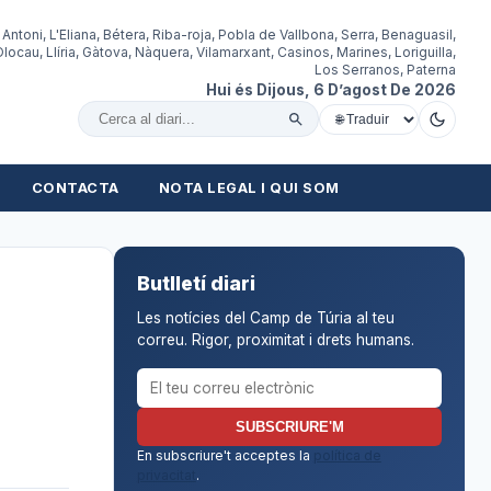
 Antoni, L'Eliana, Bétera, Riba-roja, Pobla de Vallbona, Serra, Benaguasil,
locau, Llíria, Gàtova, Nàquera, Vilamarxant, Casinos, Marines, Loriguilla,
Los Serranos, Paterna
Hui és Dijous, 6 D’agost De 2026
Cercar al diari
CONTACTA
NOTA LEGAL I QUI SOM
Butlletí diari
Les notícies del Camp de Túria al teu
correu. Rigor, proximitat i drets humans.
Correu electrònic per al butlletí
SUBSCRIURE'M
En subscriure't acceptes la
política de
privacitat
.