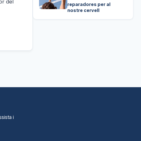
or del
reparadores per al
nostre cervell
sista i