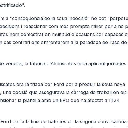
trificació".
 com a "conseqüència de la seua indecisió" no pot "perpet
 decisions i reaccionar com més prompte millor per a no 
ssafes hem demostrat en multitud d'ocasions ser capaces d
en cas contrari ens enfrontarem a la paradoxa de l'ase de
de vendes, la fàbrica d'Almussafes està aplicant jornades
ssafes era la triada per Ford per a produir la seua nova
5, una decisió que assegurava la càrrega de treball en els
sionar la plantilla amb un ERO que ha afectat a 1.124
de Ford per a la línia de bateries de la segona convocatòria