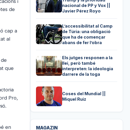
acions i
nacional de PP y Vox ||
btes de
Javier Pérez Royo
L’accessibilitat al Camp
ió cap a
de Túria: una obligació
que ha de començar
at al
abans de fer l’obra
Els jutges responen a la
 de
llei, però també
at que
interpreten: la ideologia
darrere de la toga
actoria
Coses del Mundial ||
ord Pro,
Miquel Ruiz
ió.
bé en
MAGAZIN