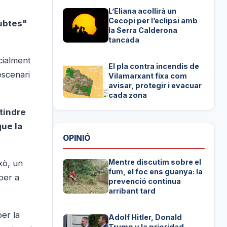
L’Eliana acollirà un
Cecopi per l’eclipsi amb
dubtes"
la Serra Calderona
tancada
icialment
El pla contra incendis de
escenari
Vilamarxant fixa com
avisar, protegir i evacuar
cada zona
tindre
que la
OPINIÓ
Mentre discutim sobre el
xò, un
fum, el foc ens guanya: la
per a
prevenció continua
arribant tard
per la
Adolf Hitler, Donald
Trump y la prioridad