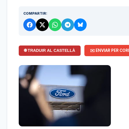
COMPARTIR:
✉️ ENVIAR PER COR
🌐 TRADUIR AL CASTELLÀ