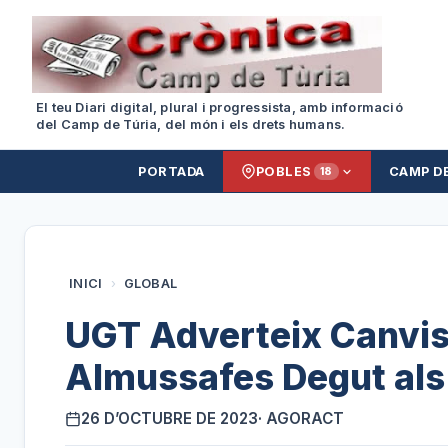
El teu Diari digital, plural i progressista, amb informació
del Camp de Túria, del món i els drets humans.
PORTADA
POBLES
CAMP D
18
INICI
›
GLOBAL
UGT Adverteix Canvis 
Almussafes Degut als
26 D’OCTUBRE DE 2023
· AGORACT