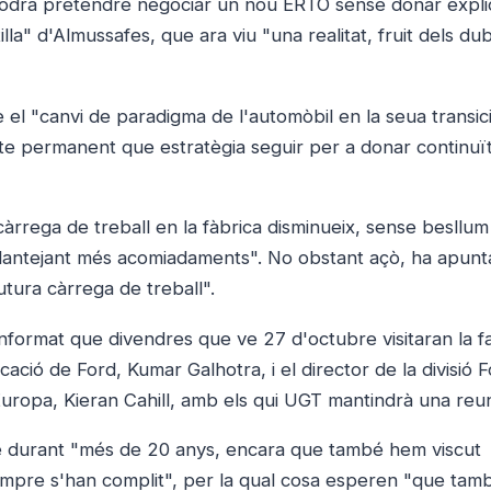
 podrà pretendre negociar un nou ERTO sense donar explic
lla" d'Almussafes, que ara viu "una realitat, fruit dels du
el "canvi de paradigma de l'automòbil en la seua transic
dubte permanent que estratègia seguir per a donar continuït
càrrega de treball en la fàbrica disminueix, sense besllum
a plantejant més acomiadaments". No obstant açò, ha apunt
futura càrrega de treball".
informat que divendres que ve 27 d'octubre visitaran la f
ció de Ford, Kumar Galhotra, i el director de la divisió F
Europa, Kieran Cahill, amb els qui UGT mantindrà una reun
e durant "més de 20 anys, encara que també hem viscut
empre s'han complit", per la qual cosa esperen "que tam