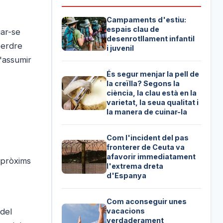
Campaments d'estiu:
espais clau de
uar-se
desenrotllament infantil
perdre
i juvenil
'assumir
És segur menjar la pell de
la creïlla? Segons la
ciència, la clau està en la
varietat, la seua qualitat i
la manera de cuinar-la
Com l'incident del pas
fronterer de Ceuta va
afavorir immediatament
 pròxims
l'extrema dreta
d'Espanya
Com aconseguir unes
 del
vacacions
verdaderament