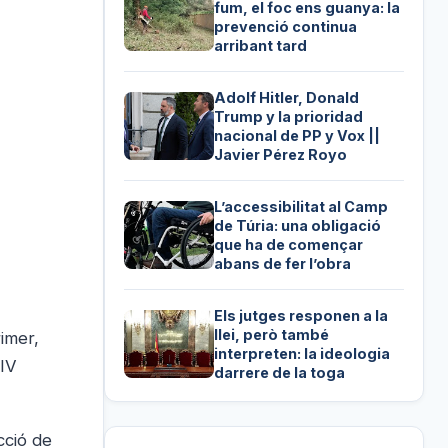
fum, el foc ens guanya: la
prevenció continua
arribant tard
Adolf Hitler, Donald
Trump y la prioridad
nacional de PP y Vox ||
Javier Pérez Royo
L’accessibilitat al Camp
de Túria: una obligació
que ha de començar
abans de fer l’obra
Els jutges responen a la
llei, però també
imer,
interpreten: la ideologia
 IV
darrere de la toga
ecció de