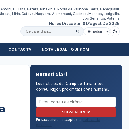
 Antoni, L'Eliana, Bétera, Riba-roja, Pobla de Vallbona, Serra, Benaguasil,
locau, Llíria, Gàtova, Nàquera, Vilamarxant, Casinos, Marines, Loriguilla,
Los Serranos, Paterna
Hui és Dissabte, 8 D’agost De 2026
Cercar al diari
CONTACTA
NOTA LEGAL I QUI SOM
Butlletí diari
Les notícies del Camp de Túria al teu
correu. Rigor, proximitat i drets humans.
Correu electrònic per al butlletí
ma
SUBSCRIURE'M
En subscriure't acceptes la
política de
privacitat
.