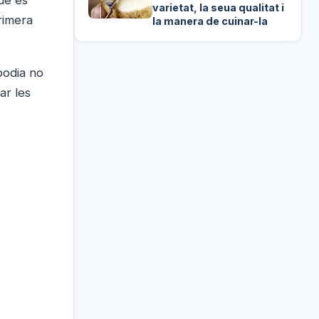
varietat, la seua qualitat i
rimera
la manera de cuinar-la
podia no
ar les