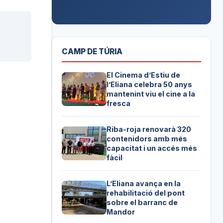
CAMP DE TÚRIA
El Cinema d’Estiu de
l’Eliana celebra 50 anys
mantenint viu el cine a la
fresca
Riba-roja renovarà 320
contenidors amb més
capacitat i un accés més
fàcil
L’Eliana avança en la
rehabilitació del pont
sobre el barranc de
Mandor