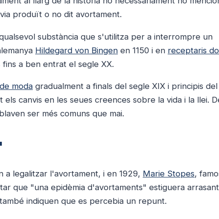
ament al llarg de la història no necessàriament ho mencio
avia produït o no dit avortament.
qualsevol substància que s'utilitza per a interrompre un
 alemanya
Hildegard von Bingen
en 1150 i en
receptaris d
fins a ben entrat el segle XX.
 de moda
gradualment a finals del segle XIX i principis de
els canvis en les seues creences sobre la vida i la llei. D
blaven ser més comuns que mai.
"
n a legalitzar l'avortament, i en 1929,
Marie Stopes
, famo
entar que "una epidèmia d'avortaments" estiguera arrasant
també indiquen que es percebia un repunt.