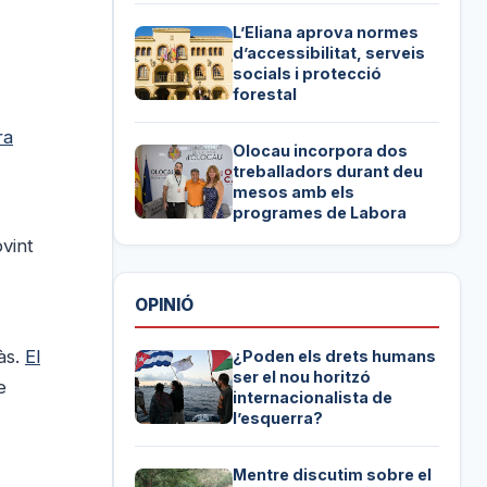
L’Eliana aprova normes
d’accessibilitat, serveis
socials i protecció
forestal
ra
Olocau incorpora dos
treballadors durant deu
mesos amb els
programes de Labora
ovint
OPINIÓ
às.
El
¿Poden els drets humans
ser el nou horitzó
e
internacionalista de
l’esquerra?
Mentre discutim sobre el