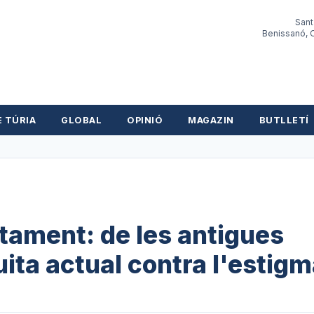
Sant
Benissanó, O
E TÚRIA
GLOBAL
OPINIÓ
MAGAZIN
BUTLLETÍ
rtament: de les antigues
uita actual contra l'estig