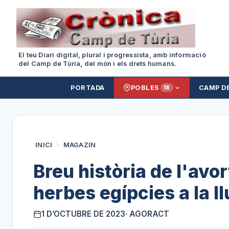
El teu Diari digital, plural i progressista, amb informació
del Camp de Túria, del món i els drets humans.
PORTADA
POBLES
CAMP D
18
INICI
›
MAGAZIN
Breu història de l'avo
herbes egípcies a la ll
1 D’OCTUBRE DE 2023
· AGORACT