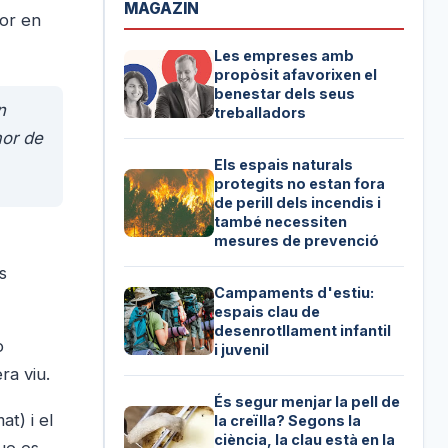
MAGAZIN
dor en
Les empreses amb
propòsit afavorixen el
benestar dels seus
n
treballadors
mor de
Els espais naturals
protegits no estan fora
de perill dels incendis i
també necessiten
mesures de prevenció
s
Campaments d'estiu:
espais clau de
desenrotllament infantil
o
i juvenil
ra viu.
És segur menjar la pell de
at) i el
la creïlla? Segons la
ciència, la clau està en la
que es