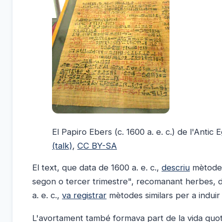
El Papiro Ebers (c. 1600 a. e. c.) de l'Antic E
(talk)
,
CC BY-SA
El text, que data de 1600 a. e. c.,
descriu
mètodes 
segon o tercer trimestre", recomanant herbes, du
a. e. c.,
va registrar
mètodes similars per a induir
L'avortament també formava part de la vida quoti