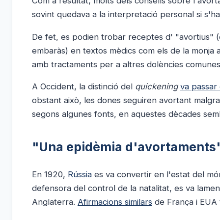
Com a resultat, molts dels consells sobre l'avort
sovint quedava a la interpretació personal si s'h
De fet, es podien trobar receptes d' "avortius" (
embaràs) en textos mèdics com els de la monja
amb tractaments per a altres dolències comunes 
A Occident, la distinció del
quickening
va passar
obstant això, les dones seguiren avortant malgrat 
segons algunes fonts, en aquestes dècades sem
"Una epidèmia d'avortaments
En 1920,
Rússia
es va convertir en l'estat del mó
defensora del control de la natalitat, es va lam
Anglaterra.
Afirmacions similars
de França i EUA 