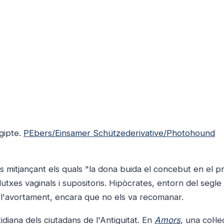
gipte.
PEbers/Einsamer Schützederivative/Photohound
mitjançant els quals "la dona buida el concebut en el pr
txes vaginals i supositoris. Hipòcrates, entorn del segle
 l'avortament, encara que no els va recomanar.
diana dels ciutadans de l'Antiguitat. En
Amors
, una col·l