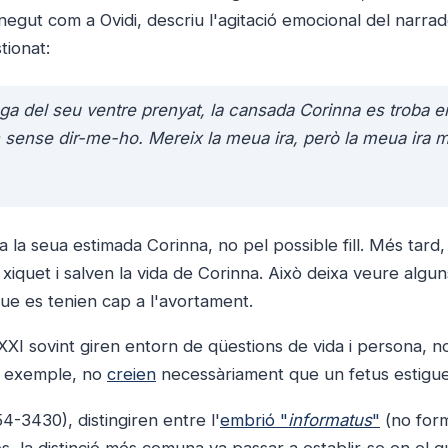
gut com a Ovidi, descriu l'agitació emocional del narra
tionat:
ga del seu ventre prenyat, la cansada Corinna es troba e
ran sense dir-me-ho. Mereix la meua ira, però la meua ira 
a la seua estimada Corinna, no pel possible fill. Més tard,
xiquet i salven la vida de Corinna. Això deixa veure algun
que es tenien cap a l'avortament.
XXI sovint giren entorn de qüestions de vida i persona, n
er exemple, no
creien
necessàriament que un fetus estigue
4-3430), distingiren entre l'
embrió "
informatus
"
(no form
s, la distinció més comuna va passar a establir-se en el 