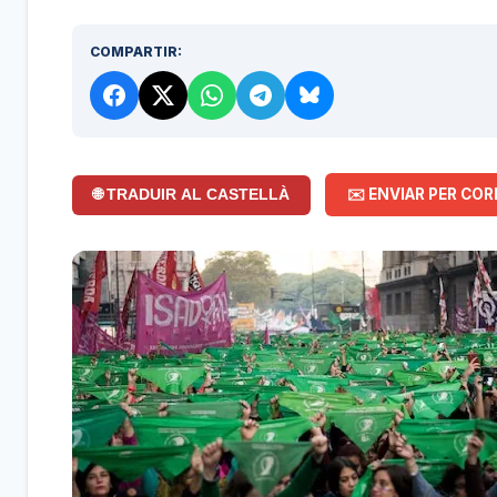
COMPARTIR:
✉️ ENVIAR PER COR
🌐 TRADUIR AL CASTELLÀ