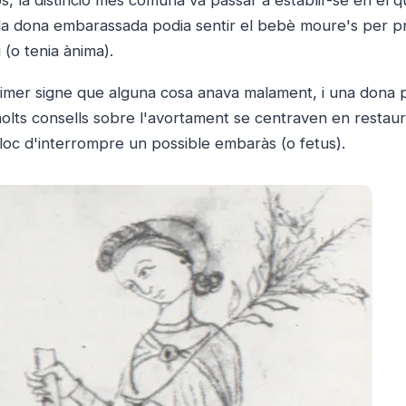
la dona embarassada podia sentir el bebè moure's per p
(o tenia ànima).
rimer signe que alguna cosa anava malament, i una dona 
olts consells sobre l'avortament se centraven en restaur
loc d'interrompre un possible embaràs (o fetus).