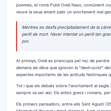
poemes, el romà Publi Ovidi Naso, comúment cone
veure la seua amant patir un avortament mal ges
Mentres es desfa precipitadament de la càrre
perill de mort. Haver intentat un perill tan g
por.
Al principi, Ovidi es preocupa pel risc de perdre 
demana als déus que ignoren la "destrucció" del 
aspectes importants de les actituds històriques 
Tot i que els debats sobre l'avortament al segle 
sempre va ser així. Els antics grecs i romans, p
Els primers pensadors, entre ells Sant Agustí (35
"
formatus
" (format i dotat d'ànima). Amb el temp