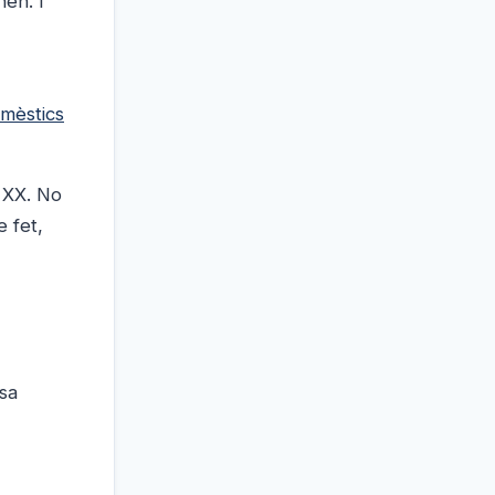
nen. I
omèstics
l XX. No
e fet,
sa