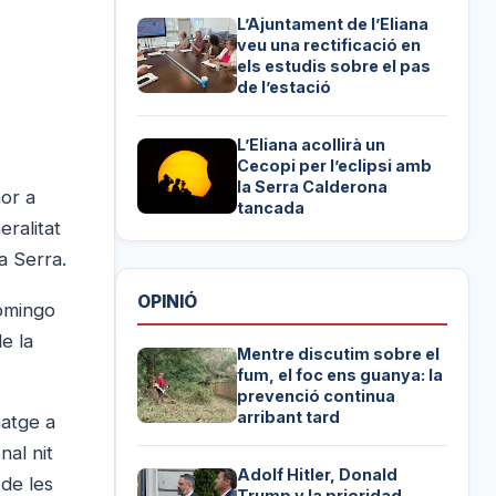
L’Ajuntament de l’Eliana
veu una rectificació en
els estudis sobre el pas
de l’estació
L’Eliana acollirà un
Cecopi per l’eclipsi amb
la Serra Calderona
nor a
tancada
eralitat
a Serra.
OPINIÓ
Domingo
de la
Mentre discutim sobre el
fum, el foc ens guanya: la
prevenció continua
arribant tard
natge a
nal nit
Adolf Hitler, Donald
 de les
Trump y la prioridad