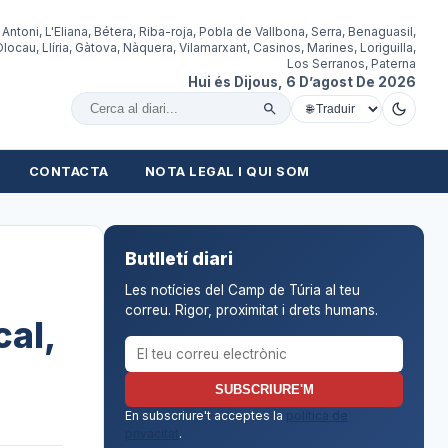
 Antoni, L'Eliana, Bétera, Riba-roja, Pobla de Vallbona, Serra, Benaguasil,
locau, Llíria, Gàtova, Nàquera, Vilamarxant, Casinos, Marines, Loriguilla,
Los Serranos, Paterna
Hui és Dijous, 6 D’agost De 2026
Cercar al diari
CONTACTA
NOTA LEGAL I QUI SOM
Butlletí diari
Les notícies del Camp de Túria al teu
correu. Rigor, proximitat i drets humans.
cal,
Correu electrònic per al butlletí
SUBSCRIURE'M
En subscriure't acceptes la
política de
privacitat
.