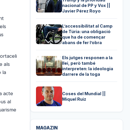
nacional de PP y Vox ||
Javier Pérez Royo
nt
L’accessibilitat al Camp
els
de Túria: una obligació
us
que ha de començar
abans de fer l’obra
ortaceli
Els jutges responen a la
llei, però també
e als
interpreten: la ideologia
 la
darrere de la toga
a acte
Coses del Mundial ||
Miquel Ruiz
us al
Guarisme
MAGAZIN