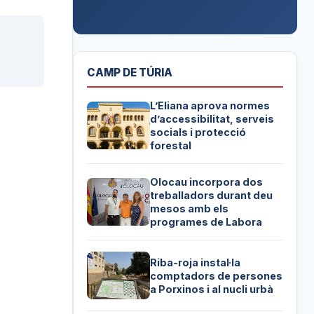
CAMP DE TÚRIA
L’Eliana aprova normes
d’accessibilitat, serveis
socials i protecció
forestal
Olocau incorpora dos
treballadors durant deu
mesos amb els
programes de Labora
Riba-roja instal·la
comptadors de persones
a Porxinos i al nucli urbà