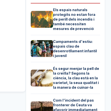
Els espais naturals
protegits no estan fora
de perill dels incendis i
també necessiten
mesures de prevenció
Campaments d'estiu:
espais clau de
desenrotllament infantil
i juvenil
És segur menjar la pell de
la creïlla? Segons la
ciència, la clau està en la
varietat, la seua qualitat i
la manera de cuinar-la
Com l'incident del pas
fronterer de Ceuta va
afavorir immediatament