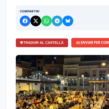
COMPARTIR:
✉️ ENVIAR PER COR
🌐 TRADUIR AL CASTELLÀ