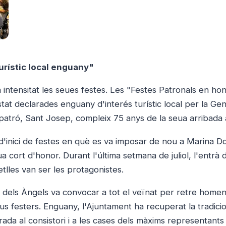
urístic local enguany"
a intensitat les seues festes. Les "Festes Patronals en ho
at declarades enguany d'interés turístic local per la Gen
patró, Sant Josep, compleix 75 anys de la seua arribada 
d'inici de festes en què es va imposar de nou a Marina 
a cort d'honor. Durant l'última setmana de juliol, l'entrà 
tlles van ser les protagonistes.
 dels Àngels va convocar a tot el veïnat per retre home
tius festers. Enguany, l'Ajuntament ha recuperat la tradicio
rada al consistori i a les cases dels màxims representants