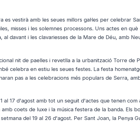
rra es vestirà amb les seues millors gal·les per celebrar Sa
les, misses i les solemnes processons. Uns actes en què 
, al davant i les clavariesses de la Mare de Déu, amb Ne
onal nit de paelles i revetlla a la urbanització Torre de P
mbé celebra en estiu les seues festes. La festa homenatg
onaran pas a les celebracions més populars de Serra, amb
'11 al 17 d'agost amb tot un seguit d'actes que tenen com 
 amb coets de luxe i la música festera de la banda. Els bo
a setmana del 19 al 26 d'agost. Per Sant Joan, la Penya 