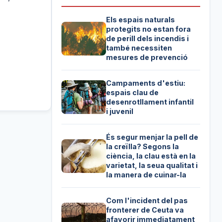
Els espais naturals
protegits no estan fora
de perill dels incendis i
també necessiten
mesures de prevenció
Campaments d'estiu:
espais clau de
desenrotllament infantil
i juvenil
És segur menjar la pell de
la creïlla? Segons la
ciència, la clau està en la
varietat, la seua qualitat i
la manera de cuinar-la
Com l'incident del pas
fronterer de Ceuta va
afavorir immediatament