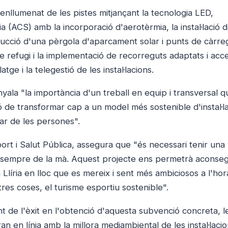
enllumenat de les pistes mitjançant la tecnologia LED,
ia (ACS) amb la incorporació d'aerotèrmia, la instal·lació 
trucció d'una pèrgola d'aparcament solar i punts de càrre
 de refugi i la implementació de recorreguts adaptats i acce
tge i la telegestió de les instal·lacions.
ala "la importància d'un treball en equip i transversal 
 de transformar cap a un model més sostenible d'instal·l
tar de les persones".
rt i Salut Pública, assegura que "és necessari tenir una 
ar sempre de la mà. Aquest projecte ens permetrà aconseg
a Llíria en lloc que es mereix i sent més ambiciosos a l'hor
res coses, el turisme esportiu sostenible".
 de l'èxit en l'obtenció d'aquesta subvenció concreta, l
n en línia amb la millora mediambiental de les instal·laci