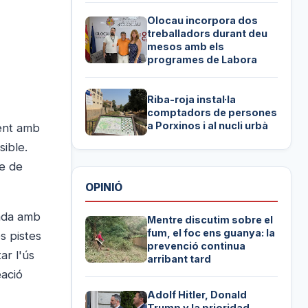
Olocau incorpora dos
treballadors durant deu
mesos amb els
programes de Labora
Riba-roja instal·la
comptadors de persones
a Porxinos i al nucli urbà
ment amb
sible.
le de
OPINIÓ
çada amb
Mentre discutim sobre el
fum, el foc ens guanya: la
s pistes
prevenció continua
ar l'ús
arribant tard
eació
Adolf Hitler, Donald
Trump y la prioridad