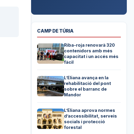
CAMP DE TÚRIA
Riba-roja renovarà 320
contenidors amb més
capacitat i un accés més
fàcil
L’Eliana avança en la
rehabilitació del pont
sobre el barranc de
Mandor
L’Eliana aprova normes
d’accessibilitat, serveis
socials i protecció
forestal