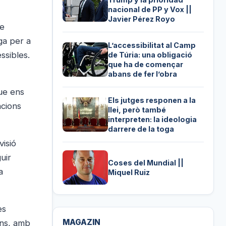
nacional de PP y Vox ||
Javier Pérez Royo
de
ga per a
L’accessibilitat al Camp
ssibles.
de Túria: una obligació
que ha de començar
abans de fer l’obra
que ens
Els jutges responen a la
acions
llei, però també
interpreten: la ideologia
darrere de la toga
visió
uir
Coses del Mundial ||
a
Miquel Ruiz
es
MAGAZIN
ons, amb