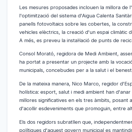
Les mesures proposades inclouen la millora de l'
l'optimització del sistema d'Aigua Calenta Sanitàr
panells fotovoltaics sobre les cobertes, la cons
vehicles elèctrics, la creació d'un espai climàtic
A més, es preveu la instal·lació de punts de recicla
Consol Morató, regidora de Medi Ambient, asseny
ha portat a presentar un projecte amb la vocació
municipals, concebudes per a la salut i el benes
De la mateixa manera, Nico Marco, regidor d'Espo
holística: esport, salut i medi ambient han d'an
millores significatives en els tres àmbits, posant 
d'acollir esdeveniments que promoguin, entre alt
Els dos regidors subratllen que, independentment
polítiques d'aquest govern municipal es mantindra