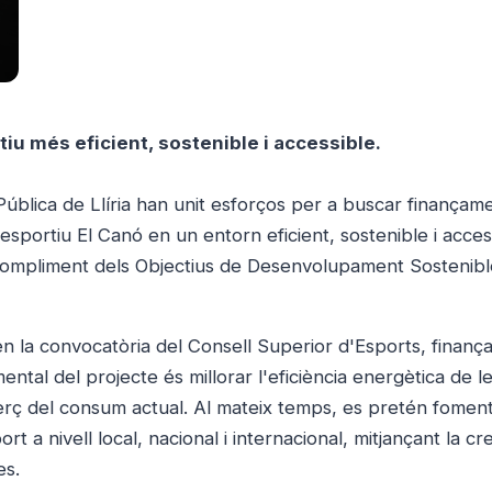
rtiu més eficient, sostenible i accessible.
Pública de Llíria han unit esforços per a buscar finança
liesportiu El Canó en un entorn eficient, sostenible i acces
l'acompliment dels Objectius de Desenvolupament Sostenib
 en la convocatòria del Consell Superior d'Esports, finan
tal del projecte és millorar l'eficiència energètica de le
erç del consum actual. Al mateix temps, es pretén foment
t a nivell local, nacional i internacional, mitjançant la cr
es.