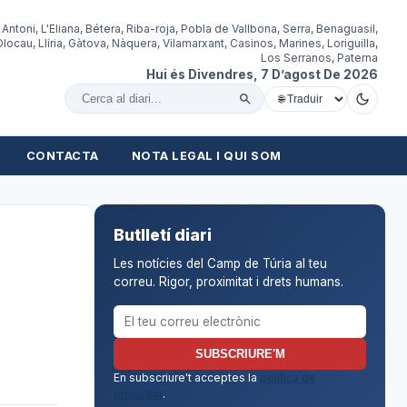
 Antoni, L'Eliana, Bétera, Riba-roja, Pobla de Vallbona, Serra, Benaguasil,
locau, Llíria, Gàtova, Nàquera, Vilamarxant, Casinos, Marines, Loriguilla,
Los Serranos, Paterna
Hui és Divendres, 7 D’agost De 2026
Cercar al diari
CONTACTA
NOTA LEGAL I QUI SOM
Butlletí diari
Les notícies del Camp de Túria al teu
correu. Rigor, proximitat i drets humans.
Correu electrònic per al butlletí
SUBSCRIURE'M
En subscriure't acceptes la
política de
privacitat
.