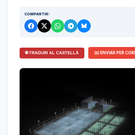
COMPARTIR:
✉️ ENVIAR PER COR
🌐 TRADUIR AL CASTELLÀ