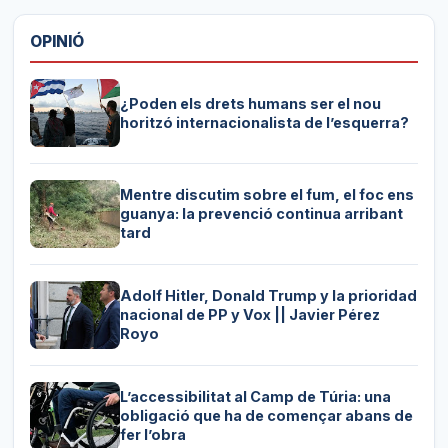
OPINIÓ
¿Poden els drets humans ser el nou
horitzó internacionalista de l’esquerra?
Mentre discutim sobre el fum, el foc ens
guanya: la prevenció continua arribant
tard
Adolf Hitler, Donald Trump y la prioridad
nacional de PP y Vox || Javier Pérez
Royo
L’accessibilitat al Camp de Túria: una
obligació que ha de començar abans de
fer l’obra