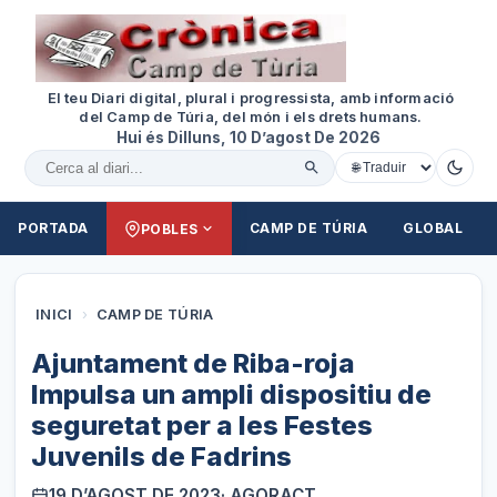
El teu Diari digital, plural i progressista, amb informació
del Camp de Túria, del món i els drets humans.
Hui és Dilluns, 10 D’agost De 2026
Cercar al diari
PORTADA
CAMP DE TÚRIA
GLOBAL
POBLES
INICI
›
CAMP DE TÚRIA
Ajuntament de Riba-roja
Impulsa un ampli dispositiu de
seguretat per a les Festes
Juvenils de Fadrins
19 D’AGOST DE 2023
· AGORACT