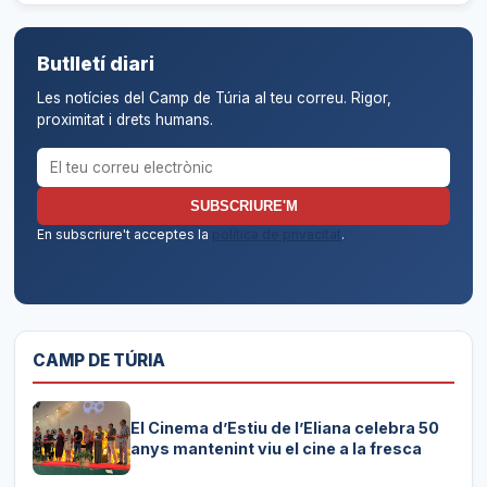
Butlletí diari
Les notícies del Camp de Túria al teu correu. Rigor,
proximitat i drets humans.
Correu electrònic per al butlletí
SUBSCRIURE'M
En subscriure't acceptes la
política de privacitat
.
CAMP DE TÚRIA
El Cinema d’Estiu de l’Eliana celebra 50
anys mantenint viu el cine a la fresca