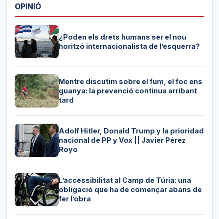
OPINIÓ
¿Poden els drets humans ser el nou
horitzó internacionalista de l’esquerra?
Mentre discutim sobre el fum, el foc ens
guanya: la prevenció continua arribant
tard
Adolf Hitler, Donald Trump y la prioridad
nacional de PP y Vox || Javier Pérez
Royo
L’accessibilitat al Camp de Túria: una
obligació que ha de començar abans de
fer l’obra