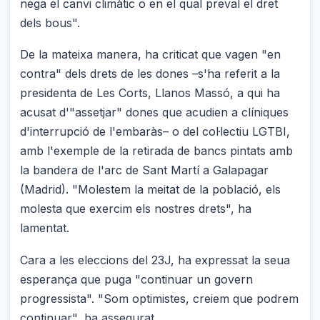
nega el canvi climàtic o en el qual preval el dret
dels bous".
De la mateixa manera, ha criticat que vagen "en
contra" dels drets de les dones –s'ha referit a la
presidenta de Les Corts, Llanos Massó, a qui ha
acusat d'"assetjar" dones que acudien a clíniques
d'interrupció de l'embaràs– o del col·lectiu LGTBI,
amb l'exemple de la retirada de bancs pintats amb
la bandera de l'arc de Sant Martí a Galapagar
(Madrid). "Molestem la meitat de la població, els
molesta que exercim els nostres drets", ha
lamentat.
Cara a les eleccions del 23J, ha expressat la seua
esperança que puga "continuar un govern
progressista". "Som optimistes, creiem que podrem
continuar", ha assegurat.