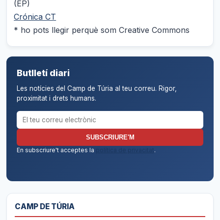
(EP)
Crónica CT
* ho pots llegir perquè som Creative Commons
Butlletí diari
Les notícies del Camp de Túria al teu correu. Rigor,
proximitat i drets humans.
Correu electrònic per al butlletí
SUBSCRIURE'M
En subscriure't acceptes la
política de privacitat
.
CAMP DE TÚRIA