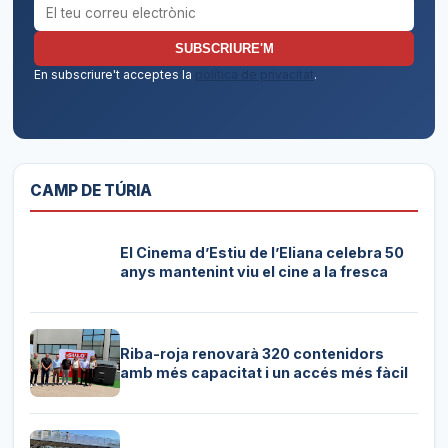
Correu electrònic per al butlletí
SUBSCRIURE'M
En subscriure't acceptes la
política de privacitat
.
CAMP DE TÚRIA
El Cinema d’Estiu de l’Eliana celebra 50
anys mantenint viu el cine a la fresca
Riba-roja renovarà 320 contenidors
amb més capacitat i un accés més fàcil