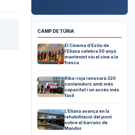
CAMP DE TÚRIA
El Cinema d’Estiu de
l’Eliana celebra 50 anys
mantenint viu el cine a la
fresca
Riba-roja renovarà 320
contenidors amb més
capacitat i un accés més
fàcil
L’Eliana avança en la
rehabilitació del pont
sobre el barranc de
Mandor