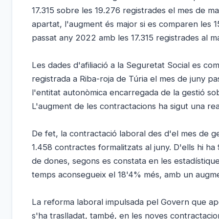
17.315 sobre les 19.276 registrades el mes de ma
apartat, l'augment és major si es comparen les 1
passat any 2022 amb les 17.315 registrades al m
Les dades d'afiliació a la Seguretat Social es c
registrada a Riba-roja de Túria el mes de juny pa
l'entitat autonòmica encarregada de la gestió sob
L'augment de les contractacions ha sigut una real
De fet, la contractació laboral des d'el mes de g
1.458 contractes formalitzats al juny. D'ells hi
de dones, segons es constata en les estadístiqu
temps aconsegueix el 18'4% més, amb un augmen
La reforma laboral impulsada pel Govern que apos
s'ha traslladat, també, en les noves contractacion