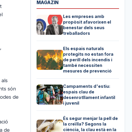
MAGAZIN
t
el
Les empreses amb
propòsit afavorixen el
benestar dels seus
treballadors
,
Els espais naturals
protegits no estan fora
de perill dels incendis i
també necessiten
mesures de prevenció
 als
Campaments d'estiu:
nts són
espais clau de
íodes de
desenrotllament infantil
i juvenil
És segur menjar la pell de
ació
la creïlla? Segons la
ja de
ciència, la clau està en la