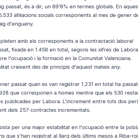
ig passat, és a dir, un 89'8% en termes globals. En aques
5.533 afiliacions socials corresponents al mes de gener d
aig d'enguany.
ompleten amb els corresponents a la contractació laboral
ssat, fixada en 1.458 en total, segons les xifres de Labora
re l'ocupació i la formació en la Comunitat Valenciana.
itat creixent des de principis d'aquest mateix any.
ener passat quan es van registrar 1.231 en total ha passat
 ha 928 que corresponen a homes mentre que els 530 resta
es publicades per Labora. L'increment entre tots dos per
t dels 257 contractes incrementats.
ta per una major estabilitat en l'ocupació entre la pobl
s que s'han registrat al llarg dels últims mesos a Riba-ro