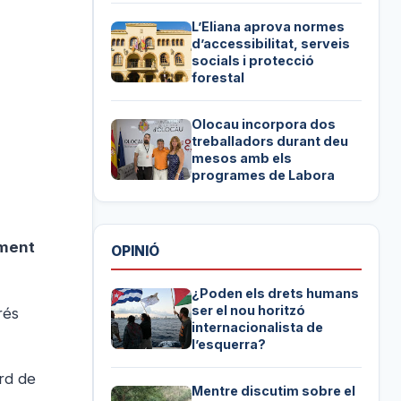
L’Eliana aprova normes
d’accessibilitat, serveis
socials i protecció
forestal
Olocau incorpora dos
treballadors durant deu
mesos amb els
programes de Labora
ament
OPINIÓ
¿Poden els drets humans
ser el nou horitzó
rés
internacionalista de
l’esquerra?
ord de
Mentre discutim sobre el