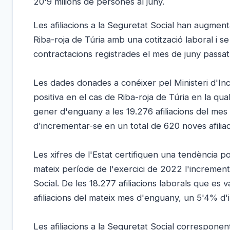
20'9 milions de persones al juny.
Les afiliacions a la Seguretat Social han augmen
Riba-roja de Túria amb una cotització laboral i 
contractacions registrades el mes de juny passat
Les dades donades a conéixer pel Ministeri d'Inc
positiva en el cas de Riba-roja de Túria en la qual
gener d'enguany a les 19.276 afiliacions del me
d'incrementar-se en un total de 620 noves afilia
Les xifres de l'Estat certifiquen una tendència p
mateix període de l'exercici de 2022 l'incremen
Social. De les 18.277 afiliacions laborals que es 
afiliacions del mateix mes d'enguany, un 5'4% d'
Les afiliacions a la Seguretat Social corresponen