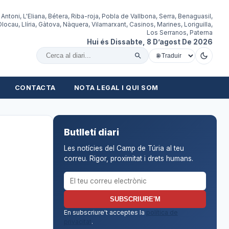
 Antoni, L'Eliana, Bétera, Riba-roja, Pobla de Vallbona, Serra, Benaguasil,
locau, Llíria, Gàtova, Nàquera, Vilamarxant, Casinos, Marines, Loriguilla,
Los Serranos, Paterna
Hui és Dissabte, 8 D’agost De 2026
Cercar al diari
CONTACTA
NOTA LEGAL I QUI SOM
Butlletí diari
Les notícies del Camp de Túria al teu
correu. Rigor, proximitat i drets humans.
Correu electrònic per al butlletí
SUBSCRIURE'M
En subscriure't acceptes la
política de
privacitat
.