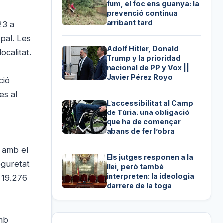
fum, el foc ens guanya: la
prevenció continua
arribant tard
23 a
pal. Les
Adolf Hitler, Donald
ocalitat.
Trump y la prioridad
nacional de PP y Vox ||
Javier Pérez Royo
ció
es al
L’accessibilitat al Camp
de Túria: una obligació
que ha de començar
abans de fer l’obra
a amb el
Els jutges responen a la
eguretat
llei, però també
interpreten: la ideologia
s 19.276
darrere de la toga
amb