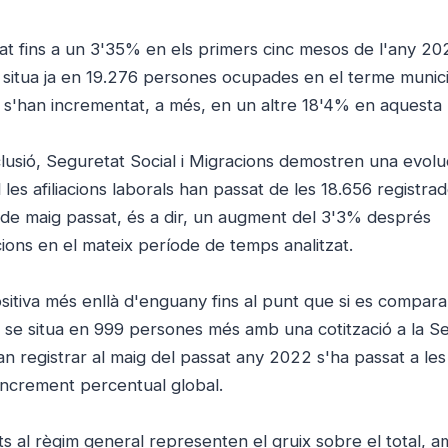
tat fins a un 3'35% en els primers cinc mesos de l'any 20
se situa ja en 19.276 persones ocupades en el terme munici
 s'han incrementat, a més, en un altre 18'4% en aquesta l
lusió, Seguretat Social i Migracions demostren una evolu
 les afiliacions laborals han passat de les 18.656 registrad
s de maig passat, és a dir, un augment del 3'3% després
cions en el mateix període de temps analitzat.
ositiva més enllà d'enguany fins al punt que si es compar
t se situa en 999 persones més amb una cotització a la S
van registrar al maig del passat any 2022 s'ha passat a le
increment percentual global.
ts al règim general representen el gruix sobre el total, 