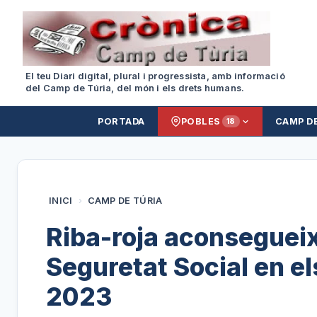
El teu Diari digital, plural i progressista, amb informació
del Camp de Túria, del món i els drets humans.
PORTADA
POBLES
CAMP D
18
INICI
›
CAMP DE TÚRIA
Riba-roja aconsegueix 
Seguretat Social en e
2023