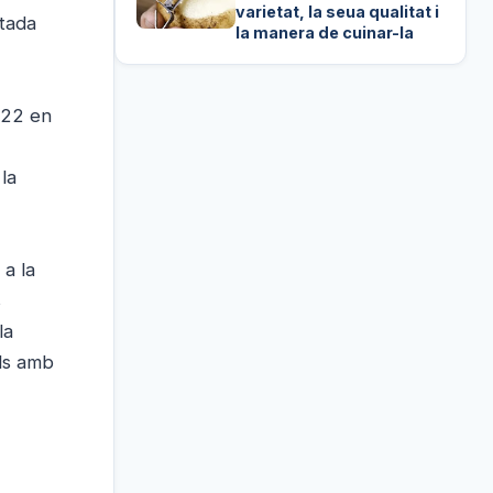
varietat, la seua qualitat i
itada
la manera de cuinar-la
2022 en
la
 a la
s
la
als amb