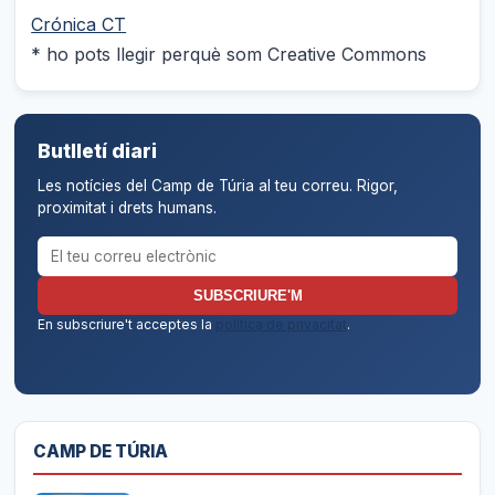
Crónica CT
* ho pots llegir perquè som Creative Commons
Butlletí diari
Les notícies del Camp de Túria al teu correu. Rigor,
proximitat i drets humans.
Correu electrònic per al butlletí
SUBSCRIURE'M
En subscriure't acceptes la
política de privacitat
.
CAMP DE TÚRIA