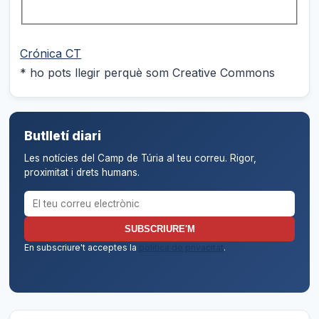
Crónica CT
* ho pots llegir perquè som Creative Commons
Butlletí diari
Les notícies del Camp de Túria al teu correu. Rigor,
proximitat i drets humans.
Correu electrònic per al butlletí
SUBSCRIURE'M
En subscriure't acceptes la
política de privacitat
.