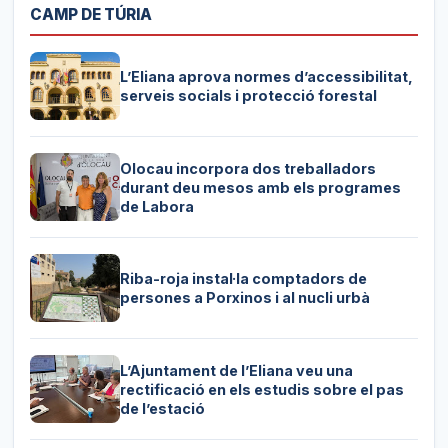
CAMP DE TÚRIA
L’Eliana aprova normes d’accessibilitat,
serveis socials i protecció forestal
Olocau incorpora dos treballadors
durant deu mesos amb els programes
de Labora
Riba-roja instal·la comptadors de
persones a Porxinos i al nucli urbà
L’Ajuntament de l’Eliana veu una
rectificació en els estudis sobre el pas
de l’estació