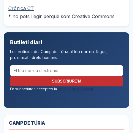
Crónica CT
* ho pots llegir perquè som Creative Commons
Butlletí diari
Les notícies del Camp de Túria al teu correu. Rigor,
proximitat i drets humans.
Correu electrònic per al butlletí
SUBSCRIURE'M
En subscriure't acceptes la
política de privacitat
.
CAMP DE TÚRIA