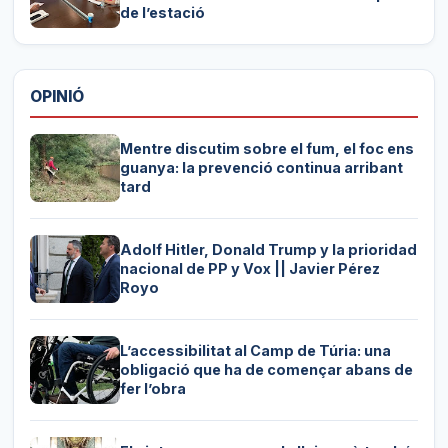
de l’estació
OPINIÓ
Mentre discutim sobre el fum, el foc ens
guanya: la prevenció continua arribant
tard
Adolf Hitler, Donald Trump y la prioridad
nacional de PP y Vox || Javier Pérez
Royo
L’accessibilitat al Camp de Túria: una
obligació que ha de començar abans de
fer l’obra