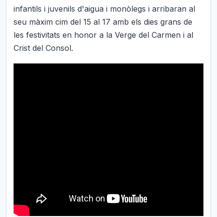
infantils i juvenils d'aigua i monòlegs i arribaran al
seu màxim cim del 15 al 17 amb els dies grans de
les festivitats en honor a la Verge del Carmen i al
Crist del Consol.