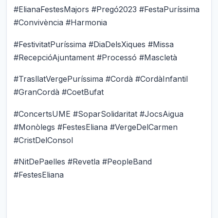
#ElianaFestesMajors #Pregó2023 #FestaPuríssima
#Convivència #Harmonia
#FestivitatPuríssima #DiaDelsXiques #Missa
#RecepcióAjuntament #Processó #Mascletà
#TrasllatVergePuríssima #Cordà #CordàInfantil
#GranCordà #CoetBufat
#ConcertsUME #SoparSolidaritat #JocsAigua
#Monòlegs #FestesEliana #VergeDelCarmen
#CristDelConsol
#NitDePaelles #Revetla #PeopleBand
#FestesEliana