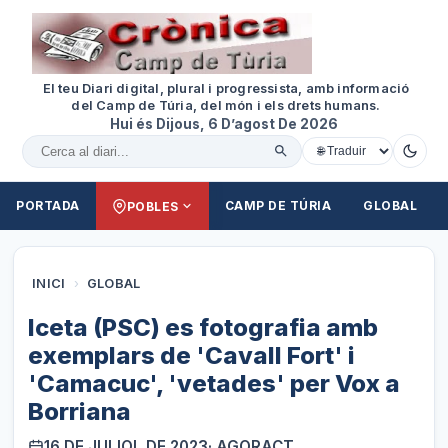
El teu Diari digital, plural i progressista, amb informació
del Camp de Túria, del món i els drets humans.
Hui és Dijous, 6 D’agost De 2026
Cercar al diari
PORTADA
CAMP DE TÚRIA
GLOBAL
POBLES
INICI
›
GLOBAL
Iceta (PSC) es fotografia amb
exemplars de 'Cavall Fort' i
'Camacuc', 'vetades' per Vox a
Borriana
16 DE JULIOL DE 2023
· AGORACT