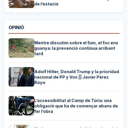
de l’estació
OPINIÓ
Mentre discutim sobre el fum, el foc ens
guanya: la prevenció continua arribant
tard
Adolf Hitler, Donald Trump y la prioridad
nacional de PP y Vox || Javier Pérez
Royo
L’accessibilitat al Camp de Túria: una
obligació que ha de començar abans de
fer l’obra