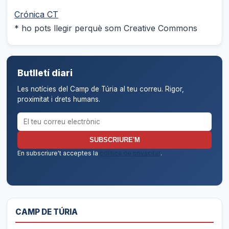
Crónica CT
* ho pots llegir perquè som Creative Commons
Butlletí diari
Les notícies del Camp de Túria al teu correu. Rigor,
proximitat i drets humans.
Correu electrònic per al butlletí
SUBSCRIURE'M
En subscriure't acceptes la
política de privacitat
.
CAMP DE TÚRIA