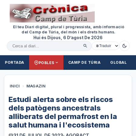
El teu Diari digital, plural i progressista, amb informació
del Camp de Túria, del món i els drets humans.
Hui és Dijous, 6 D’agost De 2026
Cercar al diari
PORTADA
CAMP DE TÚRIA
GLOBAL
POBLES
INICI
›
MAGAZIN
Estudi alerta sobre els riscos
dels patògens ancestrals
alliberats del permafrost en la
salut humana i l'ecosistema
31 DE JULIOL DE 2023
· AGORACT