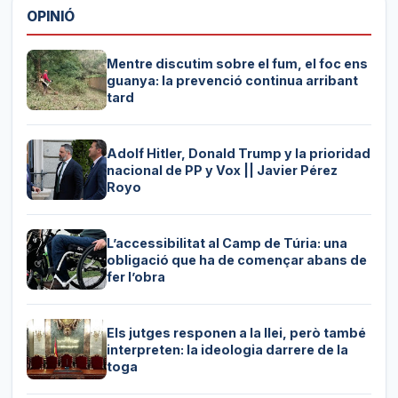
OPINIÓ
Mentre discutim sobre el fum, el foc ens
guanya: la prevenció continua arribant
tard
Adolf Hitler, Donald Trump y la prioridad
nacional de PP y Vox || Javier Pérez
Royo
L’accessibilitat al Camp de Túria: una
obligació que ha de començar abans de
fer l’obra
Els jutges responen a la llei, però també
interpreten: la ideologia darrere de la
toga