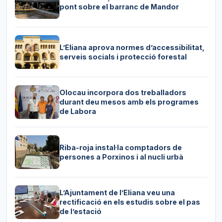
pont sobre el barranc de Mandor
L’Eliana aprova normes d’accessibilitat,
serveis socials i protecció forestal
Olocau incorpora dos treballadors
durant deu mesos amb els programes
de Labora
Riba-roja instal·la comptadors de
persones a Porxinos i al nucli urbà
L’Ajuntament de l’Eliana veu una
rectificació en els estudis sobre el pas
de l’estació