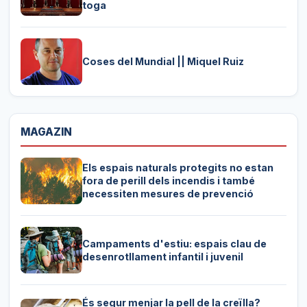
toga
Coses del Mundial || Miquel Ruiz
MAGAZIN
Els espais naturals protegits no estan
fora de perill dels incendis i també
necessiten mesures de prevenció
Campaments d'estiu: espais clau de
desenrotllament infantil i juvenil
És segur menjar la pell de la creïlla?