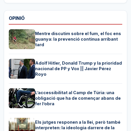
OPINIÓ
Mentre discutim sobre el fum, el foc ens
guanya: la prevenció continua arribant
tard
Adolf Hitler, Donald Trump y la prioridad
nacional de PP y Vox || Javier Pérez
Royo
L’accessibilitat al Camp de Túria: una
obligació que ha de començar abans de
fer l’obra
Els jutges responen a la llei, però també
interpreten: la ideologia darrere de la