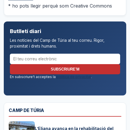
* ho pots llegir perquè som Creative Commons
Butlletí diari
Les notícies del Camp de Túria al teu correu. Rigor,
proximitat i drets humans.
Correu electrònic per al butlletí
SUBSCRIURE'M
En subscriure't acceptes la
política de privacitat
.
CAMP DE TÚRIA
L’Eliana avança en la rehabilitació del