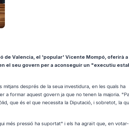
ió de Valencia, el 'popular' Vicente Mompó, oferirà a 
 en el seu govern per a aconseguir un "executiu estab
mitjans després de la seua investidura, en les quals ha
per a formar aquest govern ja que no tenen la majoria. "P
d, que és el que necessita la Diputació, i sobretot, la q
 més pressió ha suportat" i els ha agraït que, en votar-s