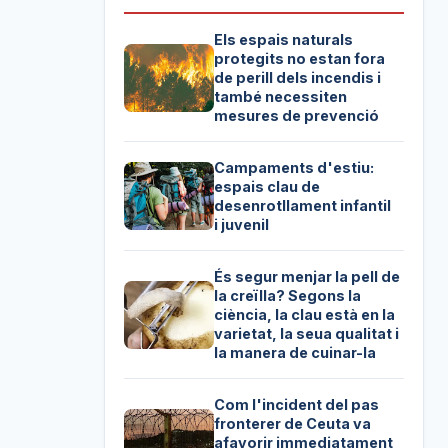
Els espais naturals
protegits no estan fora
de perill dels incendis i
també necessiten
mesures de prevenció
Campaments d'estiu:
espais clau de
desenrotllament infantil
i juvenil
És segur menjar la pell de
la creïlla? Segons la
ciència, la clau està en la
varietat, la seua qualitat i
la manera de cuinar-la
Com l'incident del pas
fronterer de Ceuta va
afavorir immediatament