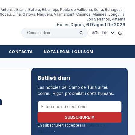
 Antoni, L'Eliana, Bétera, Riba-roja, Pobla de Vallbona, Serra, Benaguasil,
locau, Llíria, Gàtova, Nàquera, Vilamarxant, Casinos, Marines, Loriguilla,
Los Serranos, Paterna
Hui és Dijous, 6 D’agost De 2026
Cercar al diari
CONTACTA
NOTA LEGAL I QUI SOM
Butlletí diari
Les notícies del Camp de Túria al teu
correu. Rigor, proximitat i drets humans.
a
Correu electrònic per al butlletí
SUBSCRIURE'M
En subscriure't acceptes la
política de
privacitat
.