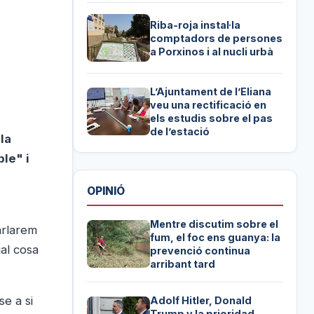
Riba-roja instal·la
comptadors de persones
a Porxinos i al nucli urbà
L’Ajuntament de l’Eliana
veu una rectificació en
els estudis sobre el pas
de l’estació
la
le" i
OPINIÓ
Mentre discutim sobre el
arlarem
fum, el foc ens guanya: la
ual cosa
prevenció continua
arribant tard
e a si
Adolf Hitler, Donald
Trump y la prioridad