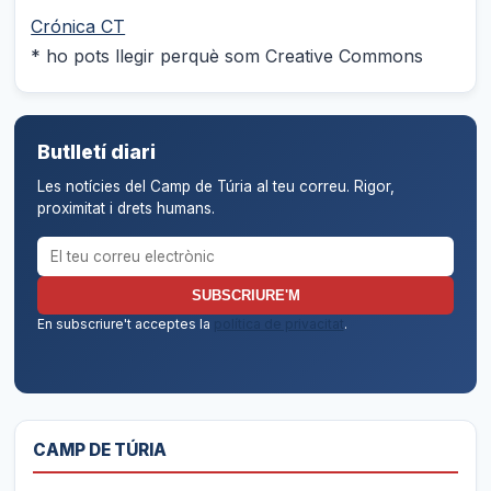
Crónica CT
* ho pots llegir perquè som Creative Commons
Butlletí diari
Les notícies del Camp de Túria al teu correu. Rigor,
proximitat i drets humans.
Correu electrònic per al butlletí
SUBSCRIURE'M
En subscriure't acceptes la
política de privacitat
.
CAMP DE TÚRIA