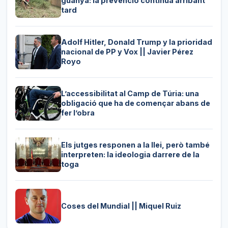
guanya: la prevenció continua arribant
tard
Adolf Hitler, Donald Trump y la prioridad
nacional de PP y Vox || Javier Pérez
Royo
L’accessibilitat al Camp de Túria: una
obligació que ha de començar abans de
fer l’obra
Els jutges responen a la llei, però també
interpreten: la ideologia darrere de la
toga
Coses del Mundial || Miquel Ruiz