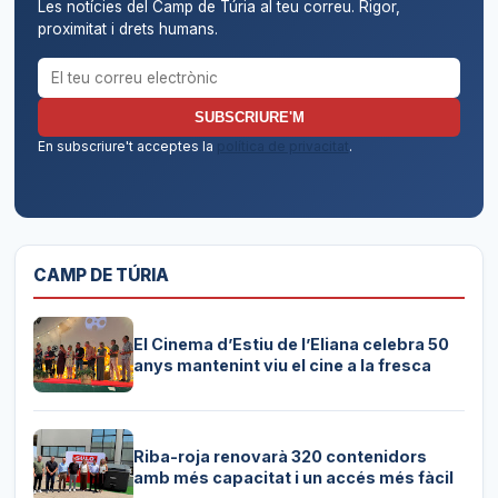
Les notícies del Camp de Túria al teu correu. Rigor,
proximitat i drets humans.
Correu electrònic per al butlletí
SUBSCRIURE'M
En subscriure't acceptes la
política de privacitat
.
CAMP DE TÚRIA
El Cinema d’Estiu de l’Eliana celebra 50
anys mantenint viu el cine a la fresca
Riba-roja renovarà 320 contenidors
amb més capacitat i un accés més fàcil