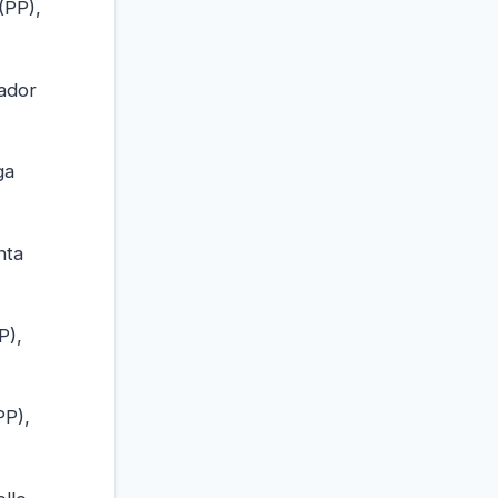
(PP),
vador
ga
nta
P),
PP),