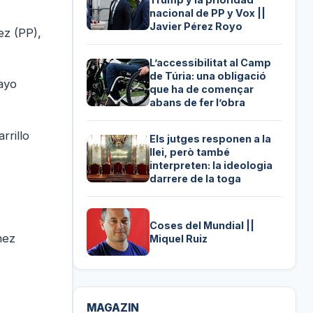
nacional de PP y Vox ||
Javier Pérez Royo
ez (PP),
L’accessibilitat al Camp
de Túria: una obligació
ayo
que ha de començar
abans de fer l’obra
rrillo
Els jutges responen a la
llei, però també
interpreten: la ideologia
darrere de la toga
Coses del Mundial ||
nez
Miquel Ruiz
MAGAZIN