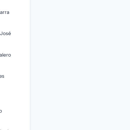
arra
 José
alero
es
o