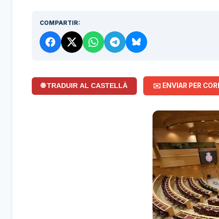
COMPARTIR:
✉️ ENVIAR PER COR
🌐 TRADUIR AL CASTELLÀ