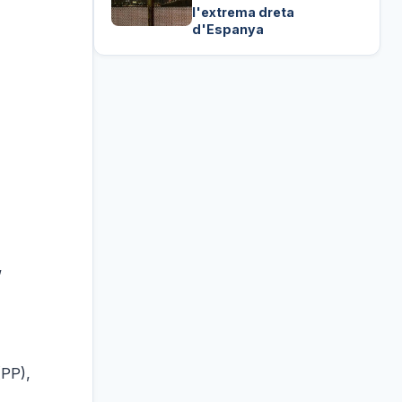
l'extrema dreta
d'Espanya
,
(PP),