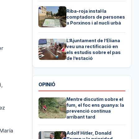
Riba-roja instal·la
comptadors de persones
a Porxinos i al nucli urbà
L’Ajuntament de l’Eliana
veu una rectificació en
er
els estudis sobre el pas
de l’estació
OPINIÓ
),
Mentre discutim sobre el
fum, el foc ens guanya: la
ez
prevenció continua
arribant tard
 María
Adolf Hitler, Donald
Trump y la prioridad