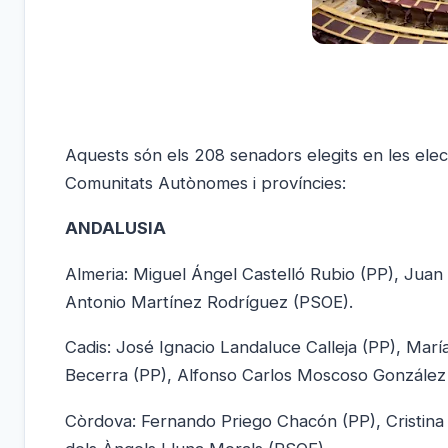
Aquests són els 208 senadors elegits en les ele
Comunitats Autònomes i províncies:
ANDALUSIA
Almeria: Miguel Ángel Castelló Rubio (PP), Jua
Antonio Martínez Rodríguez (PSOE).
Cadis: José Ignacio Landaluce Calleja (PP), Mar
Becerra (PP), Alfonso Carlos Moscoso González
Còrdova: Fernando Priego Chacón (PP), Cristin