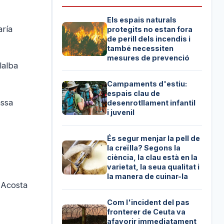
Els espais naturals
aría
protegits no estan fora
de perill dels incendis i
també necessiten
mesures de prevenció
lalba
Campaments d'estiu:
espais clau de
assa
desenrotllament infantil
i juvenil
És segur menjar la pell de
la creïlla? Segons la
ciència, la clau està en la
varietat, la seua qualitat i
la manera de cuinar-la
 Acosta
Com l'incident del pas
fronterer de Ceuta va
afavorir immediatament