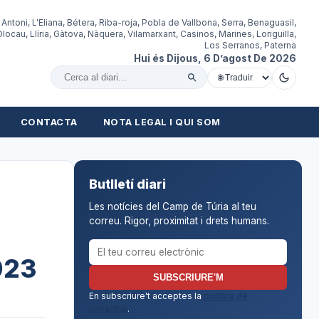
 Antoni, L'Eliana, Bétera, Riba-roja, Pobla de Vallbona, Serra, Benaguasil,
locau, Llíria, Gàtova, Nàquera, Vilamarxant, Casinos, Marines, Loriguilla,
Los Serranos, Paterna
Hui és Dijous, 6 D’agost De 2026
Cercar al diari
CONTACTA
NOTA LEGAL I QUI SOM
Butlletí diari
Les notícies del Camp de Túria al teu
correu. Rigor, proximitat i drets humans.
Correu electrònic per al butlletí
023
SUBSCRIURE'M
En subscriure't acceptes la
política de
privacitat
.