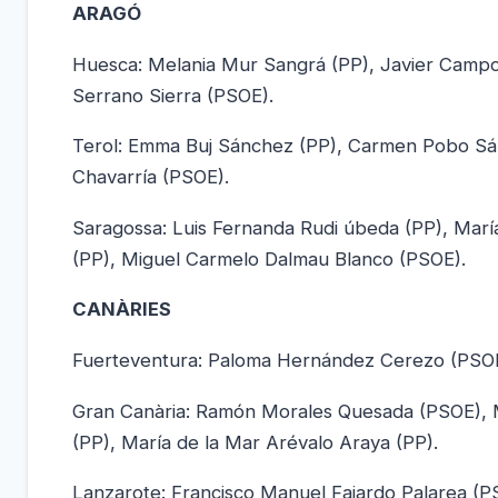
ARAGÓ
Huesca: Melania Mur Sangrá (PP), Javier Campoy
Serrano Sierra (PSOE).
Terol: Emma Buj Sánchez (PP), Carmen Pobo Sán
Chavarría (PSOE).
Saragossa: Luis Fernanda Rudi úbeda (PP), Marí
(PP), Miguel Carmelo Dalmau Blanco (PSOE).
CANÀRIES
Fuerteventura: Paloma Hernández Cerezo (PSOE
Gran Canària: Ramón Morales Quesada (PSOE), 
(PP), María de la Mar Arévalo Araya (PP).
Lanzarote: Francisco Manuel Fajardo Palarea (P