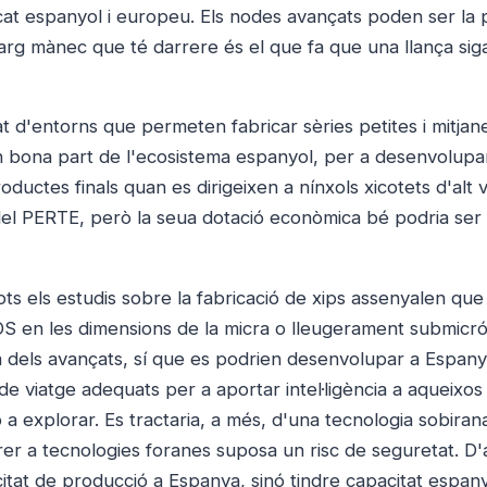
cat espanyol i europeu. Els nodes avançats poden ser la 
llarg mànec que té darrere és el que fa que una llança sig
t d'entorns que permeten fabricar sèries petites i mitjane
 bona part de l'ecosistema espanyol, per a desenvolupar
uctes finals quan es dirigeixen a nínxols xicotets d'alt v
 del PERTE, però la seua dotació econòmica bé podria ser
tots els estudis sobre la fabricació de xips assenyalen que
S en les dimensions de la micra o lleugerament submicró
ia dels avançats, sí que es podrien desenvolupar a Espany
e viatge adequats per a aportar intel·ligència a aqueixos 
a explorar. Es tractaria, a més, d'una tecnologia sobiran
rrer a tecnologies foranes suposa un risc de seguretat. D
itat de producció a Espanya, sinó tindre capacitat espan