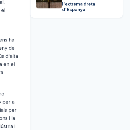
al,
l'extrema dreta
d'Espanya
 el
 ens ha
seny de
ús d'alta
a en el
ra
no
ó per a
ials per
ons i la
stria i