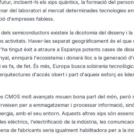
 futur, incloent-hi els xips quàntics, la formació del person
ionar del laboratori al mercat determinades tecnologies en
ció d'empreses fabless.
els semiconductors existeix la dicotomia del disseny i la
es activitats. Haver-les separat geogràficament és el que
 s'ha tingut èxit a atraure a Espanya potents cases de dis
al, enriquirà l'ecosistema i donarà lloc a la generació d'
 i es fa, de fet. És més, Europa busca sobirania tecnològic
quitectures d'accés obert i part d'aqueix esforç es lide
des CMOS molt avançats mouen bona part del món, però 
serveixen per a emmagatzemar i processar informació, sin
nergia, amb el seu entorn. Aquests altres xips són essenc
les elèctrics, l'electrificació de la indústria, les comunicaci
na de fabricants seria igualment habilitadora per a la indú