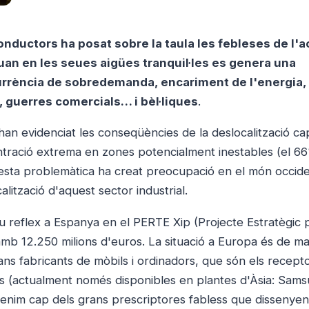
nductors ha posat sobre la taula les febleses de l'a
uan en les seues aigües tranquil·les es genera una
urrència de sobredemanda, encariment de l'energia,
, guerres comercials… i bèl·liques
.
han evidenciat les conseqüències de la deslocalització ca
entració extrema en zones potencialment inestables (el 6
esta problemàtica ha creat preocupació en el món occide
lització d'aquest sector industrial.
eu reflex a Espanya en el PERTE Xip (Projecte Estratègic p
mb 12.250 milions d'euros. La situació a Europa és de ma
ns fabricants de mòbils i ordinadors, que són els recepto
es (actualment només disponibles en plantes d'Àsia: Sam
tenim cap dels grans prescriptores fabless que dissenyen