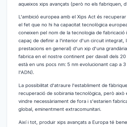
aqueixos xips avançats (però no els fabriquen, d'ac
L'ambició europea amb el Xips Act és recuperar 
el fet que no hi ha capacitat tecnològica europ
coneixen pel nom de la tecnologia de fabricació
capaç de definir a l'interior d'un circuit integrat
prestacions en general) d'un xip d'una grandàri
fabrica en el nostre continent per davall dels 2
està en uns pocs nm: 5 nm evolucionant cap a 3
l'ADN).
La possibilitat d'atraure l'establiment de fàbriq
recuperació de sobirania tecnològica, però això
vindre necessàriament de fora i s'estarien fabrica
global, eminentment extracomunitari.
Així i tot, produir xips avançats a Europa té ben