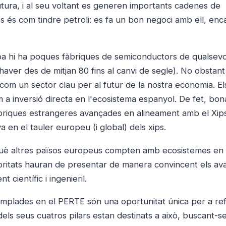
futura, i al seu voltant es generen importants cadenes de
ps és com tindre petroli: es fa un bon negoci amb ell, en
pa hi ha poques fàbriques de semiconductors de qualsevol
aver des de mitjan 80 fins al canvi de segle). No obstant 
 com un sector clau per al futur de la nostra economia. El
a inversió directa en l'ecosistema espanyol. De fet, bon
 fàbriques estrangeres avançades en alineament amb el Xip
 en el tauler europeu (i global) dels xips.
rquè altres països europeus compten amb ecosistemes en
oritats hauran de presentar de manera convincent els av
 científic i ingenieril.
templades en el PERTE són una oportunitat única per a re
els seus cuatros pilars estan destinats a això, buscant-s