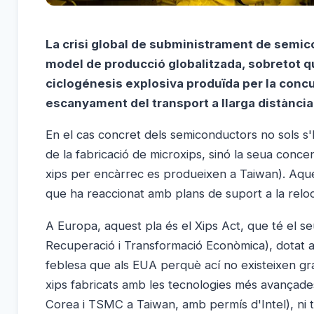
La crisi global de subministrament de semico
model de producció globalitzada, sobretot q
ciclogénesis explosiva produïda per la conc
escanyament del transport a llarga distància
En el cas concret dels semiconductors no sols s'
de la fabricació de microxips, sinó la seua conc
xips per encàrrec es produeixen a Taiwan). Aqu
que ha reaccionat amb plans de suport a la reloca
A Europa, aquest pla és el Xips Act, que té el s
Recuperació i Transformació Econòmica), dotat a
feblesa que als EUA perquè ací no existeixen gra
xips fabricats amb les tecnologies més avançad
Corea i TSMC a Taiwan, amb permís d'Intel), ni 