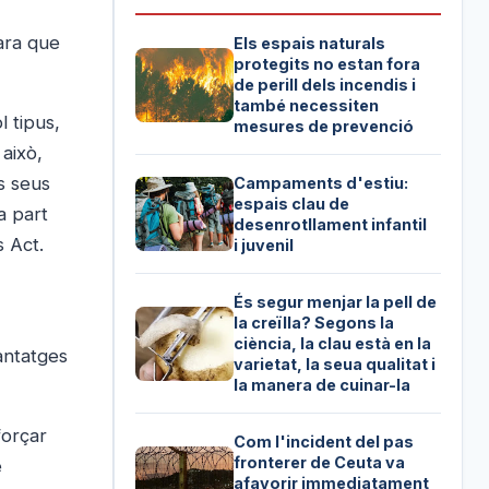
cara que
Els espais naturals
protegits no estan fora
de perill dels incendis i
també necessiten
 tipus,
mesures de prevenció
això,
s seus
Campaments d'estiu:
espais clau de
a part
desenrotllament infantil
s Act.
i juvenil
És segur menjar la pell de
la creïlla? Segons la
ciència, la clau està en la
antatges
varietat, la seua qualitat i
la manera de cuinar-la
forçar
Com l'incident del pas
fronterer de Ceuta va
e
afavorir immediatament