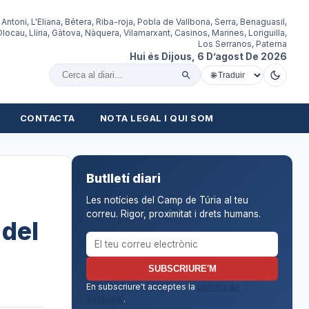
 Antoni, L'Eliana, Bétera, Riba-roja, Pobla de Vallbona, Serra, Benaguasil,
locau, Llíria, Gàtova, Nàquera, Vilamarxant, Casinos, Marines, Loriguilla,
Los Serranos, Paterna
Hui és Dijous, 6 D’agost De 2026
Cercar al diari
CONTACTA
NOTA LEGAL I QUI SOM
Butlletí diari
Les notícies del Camp de Túria al teu
correu. Rigor, proximitat i drets humans.
 del
Correu electrònic per al butlletí
SUBSCRIURE'M
En subscriure't acceptes la
política de
privacitat
.