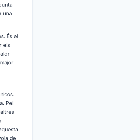
punta
a una
s. És el
 els
alor
 major
nicos.
a. Pel
altres
a
'aquesta
yola de