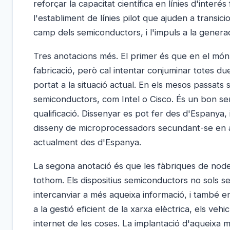
reforçar la capacitat científica en línies d'interés
l'establiment de línies pilot que ajuden a transic
camp dels semiconductors, i l'impuls a la genera
Tres anotacions més. El primer és que en el món d
fabricació, però cal intentar conjuminar totes du
portat a la situació actual. En els mesos passats
semiconductors, com Intel o Cisco. És un bon seny
qualificació. Dissenyar es pot fer des d'Espanya,
disseny de microprocessadors secundant-se en ar
actualment des d'Espanya.
La segona anotació és que les fàbriques de no
tothom. Els dispositius semiconductors no sols 
intercanviar a més aqueixa informació, i també e
a la gestió eficient de la xarxa elèctrica, els vehic
internet de les coses. La implantació d'aqueixa me