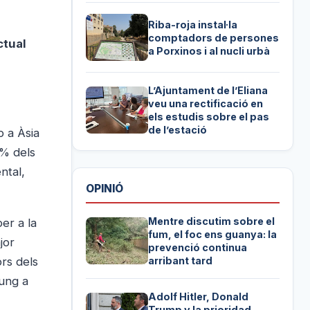
Riba-roja instal·la
comptadors de persones
ctual
a Porxinos i al nucli urbà
L’Ajuntament de l’Eliana
veu una rectificació en
els estudis sobre el pas
de l’estació
p a Àsia
6% dels
ntal,
OPINIÓ
Mentre discutim sobre el
er a la
fum, el foc ens guanya: la
jor
prevenció continua
arribant tard
rs dels
sung a
Adolf Hitler, Donald
Trump y la prioridad