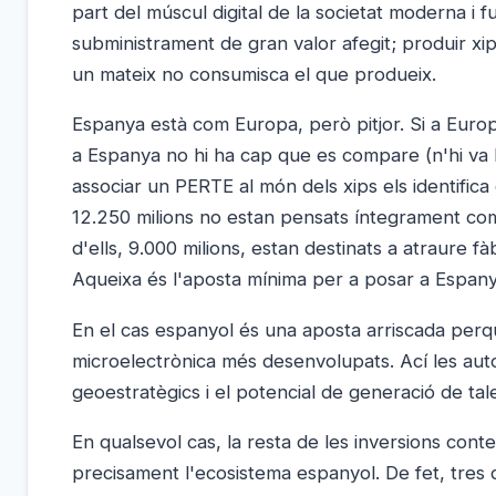
part del múscul digital de la societat moderna i 
subministrament de gran valor afegit; produir xi
un mateix no consumisca el que produeix.
Espanya està com Europa, però pitjor. Si a Euro
a Espanya no hi ha cap que es compare (n'hi va h
associar un PERTE al món dels xips els identifica
12.250 milions no estan pensats íntegrament com 
d'ells, 9.000 milions, estan destinats a atraure
Aqueixa és l'aposta mínima per a posar a Espanya
En el cas espanyol és una aposta arriscada pe
microelectrònica més desenvolupats. Ací les aut
geoestratègics i el potencial de generació de talent
En qualsevol cas, la resta de les inversions con
precisament l'ecosistema espanyol. De fet, tres d