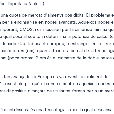
í l'apel·latiu fabless).
una quota de mercat d'almenys dos dígits. El problema e
ea per a endinsar-se en nodes avançats. Aqueixos nodes e
 imperant, CMOS, i es mesuren per la dimensió mínima qu
, la qual cosa al seu torn determina la potència de càlcul (o
a donada. Cap fabricant europeu, o estranger en sòl eur
0 nanòmetres (nm), quan la frontera actual de la tecnolo
 nm (poca broma, 3 nm és el diàmetre de la doble hèlice
ues tan avançades a Europa es va revestir inicialment de
 és discutible perquè el coneixement en aqueixos nodes 
nt dispositius avançats de titularitat forana per a un mer
eficis intrínsecs: és una tecnologia sobre la qual descans