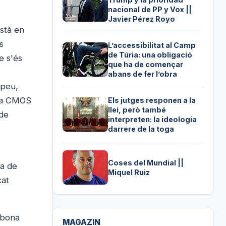
nacional de PP y Vox ||
Javier Pérez Royo
stà en
s
L’accessibilitat al Camp
de Túria: una obligació
e s'és
que ha de començar
abans de fer l’obra
opeu,
gia CMOS
Els jutges responen a la
llei, però també
 de
interpreten: la ideologia
darrere de la toga
Coses del Mundial ||
ha de
Miquel Ruiz
cat
a bona
MAGAZIN