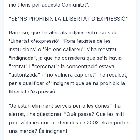
molt tens per aquesta Comunitat".
"SE'NS PROHIBIX LA LLIBERTAT D'EXPRESSIÓ"
Barroso, que ha atès als mitjans entre crits de
'Llibertat d'expressió', 'Fora feixistes de les
institucions' o 'No ens callareu', s'ha mostrat
"indignada", ja que ha considera que se'ls havia
"retirat" i "cercenat": la concentració estava
"autoritzada" i "no vulnera cap dret", ha recalcat,
per a qualificar d'"indignant que se'ns prohibix la
llibertat d'expressió.
"Ja estan eliminant serveis per a les dones", ha
alertat, i ha qüestionat: "Què passa? Que les mil i
pico víctimes que portem des de 2003 els importen
una merda? És indignant