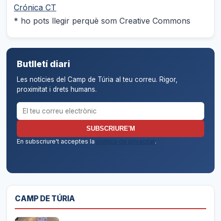
Crónica CT
* ho pots llegir perquè som Creative Commons
Butlletí diari
Les notícies del Camp de Túria al teu correu. Rigor,
proximitat i drets humans.
Correu electrònic per al butlletí
SUBSCRIURE'M
En subscriure't acceptes la
política de privacitat
.
CAMP DE TÚRIA