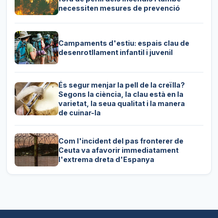
necessiten mesures de prevenció
Campaments d'estiu: espais clau de
desenrotllament infantil i juvenil
És segur menjar la pell de la creïlla?
Segons la ciència, la clau està en la
varietat, la seua qualitat i la manera
de cuinar-la
Com l'incident del pas fronterer de
Ceuta va afavorir immediatament
l'extrema dreta d'Espanya