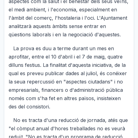
aspectes com la salut i el benestar dels seus veïns,
el medi ambient, i l'economia, especialment en
l'àmbit del comerç, l'hostaleria i l'oci. L'Ajuntament
analitzarà aquests àmbits sense entrar en
qüestions laborals i en la negociació d'aquestes.
La prova es duu a terme durant un mes en
aprofitar, entre el 10 d'abril i el 7 de maig, quatre
dilluns festius. La finalitat d'aquesta iniciativa, de la
qual es preveu publicar dades al juliol, és conéixer
la seua repercussió en "aspectes ciutadans" i no
empresarials, financers o d'administració pública
només com s'ha fet en altres països, insisteixen
des del consistori.
No es tracta d'una reducció de jornada, atés que
"el còmput anual d'hores treballades no es veurà
reduït. "No es tracta d'un programa de reducció