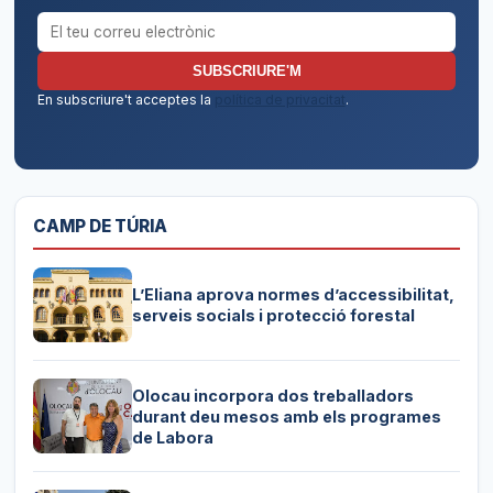
Correu electrònic per al butlletí
SUBSCRIURE'M
En subscriure't acceptes la
política de privacitat
.
CAMP DE TÚRIA
L’Eliana aprova normes d’accessibilitat,
serveis socials i protecció forestal
Olocau incorpora dos treballadors
durant deu mesos amb els programes
de Labora