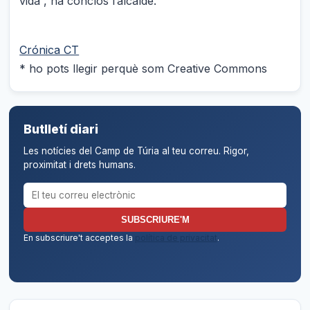
vida”, ha conclòs l’alcalde.
Crónica CT
* ho pots llegir perquè som Creative Commons
Butlletí diari
Les notícies del Camp de Túria al teu correu. Rigor,
proximitat i drets humans.
Correu electrònic per al butlletí
SUBSCRIURE'M
En subscriure't acceptes la
política de privacitat
.