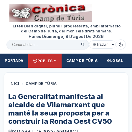
El teu Diari digital, plural i progressista, amb informació
del Camp de Túria, del món i els drets humans.
Hui és Diumenge, 9 D’agost De 2026
Cercar al diari
PORTADA
CAMP DE TÚRIA
GLOBAL
POBLES
INICI
›
CAMP DE TÚRIA
La Generalitat manifesta al
alcalde de Vilamarxant que
manté la seua proposta per a
construir la Ronda Oest CV50
3 D’ABRIL DE 2023
· AGORACT