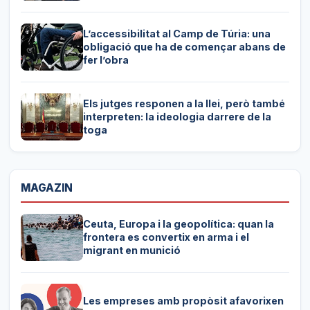
L’accessibilitat al Camp de Túria: una
obligació que ha de començar abans de
fer l’obra
Els jutges responen a la llei, però també
interpreten: la ideologia darrere de la
toga
MAGAZIN
Ceuta, Europa i la geopolítica: quan la
frontera es convertix en arma i el
migrant en munició
Les empreses amb propòsit afavorixen