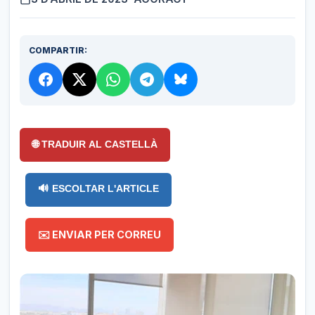
COMPARTIR:
🌐 TRADUIR AL CASTELLÀ
🔊 ESCOLTAR L'ARTICLE
✉️ ENVIAR PER CORREU