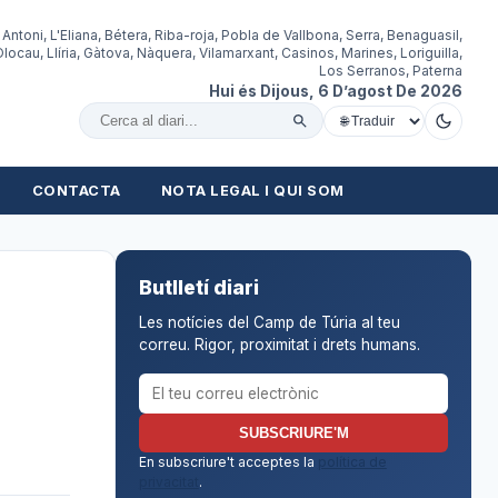
 Antoni, L'Eliana, Bétera, Riba-roja, Pobla de Vallbona, Serra, Benaguasil,
locau, Llíria, Gàtova, Nàquera, Vilamarxant, Casinos, Marines, Loriguilla,
Los Serranos, Paterna
Hui és Dijous, 6 D’agost De 2026
Cercar al diari
CONTACTA
NOTA LEGAL I QUI SOM
Butlletí diari
Les notícies del Camp de Túria al teu
correu. Rigor, proximitat i drets humans.
Correu electrònic per al butlletí
SUBSCRIURE'M
En subscriure't acceptes la
política de
privacitat
.