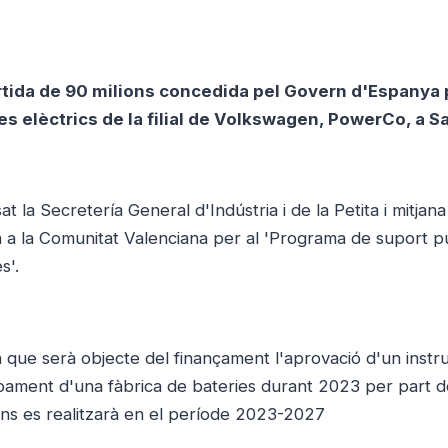
artida de 90 milions concedida pel Govern d'Espanya p
xes elèctrics de la filial de Volkswagen, PowerCo, a S
t la Secretería General d'Indústria i de la Petita i mitjana
 a la Comunitat Valenciana per al 'Programa de suport p
s'.
la que serà objecte del finançament l'aprovació d'un inst
pament d'una fàbrica de bateries durant 2023 per part d
ons es realitzarà en el període 2023-2027