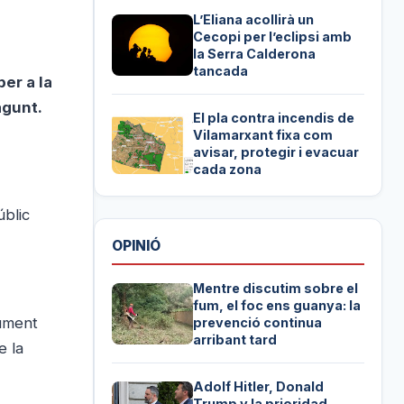
L’Eliana acollirà un
Cecopi per l’eclipsi amb
la Serra Calderona
tancada
er a la
agunt.
El pla contra incendis de
Vilamarxant fixa com
avisar, protegir i evacuar
cada zona
úblic
OPINIÓ
Mentre discutim sobre el
fum, el foc ens guanya: la
rument
prevenció continua
arribant tard
e la
Adolf Hitler, Donald
Trump y la prioridad