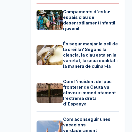
Campaments d'estiu:
espais clau de
desenrotllament infantil
i juvenil
És segur menjar la pell de
la creïlla? Segons la
ciència, la clau està en la
varietat, la seua qualitat i
la manera de cuinar-la
Com l'incident del pas
fronterer de Ceuta va
afavorir immediatament
l'extrema dreta
d'Espanya
Com aconseguir unes
vacacions
verdaderament