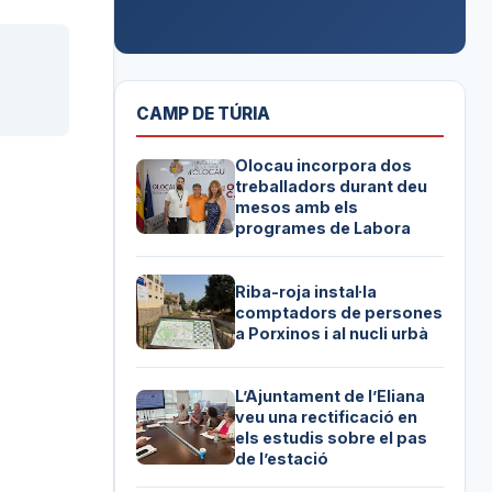
CAMP DE TÚRIA
Olocau incorpora dos
treballadors durant deu
mesos amb els
programes de Labora
Riba-roja instal·la
comptadors de persones
a Porxinos i al nucli urbà
L’Ajuntament de l’Eliana
veu una rectificació en
els estudis sobre el pas
de l’estació