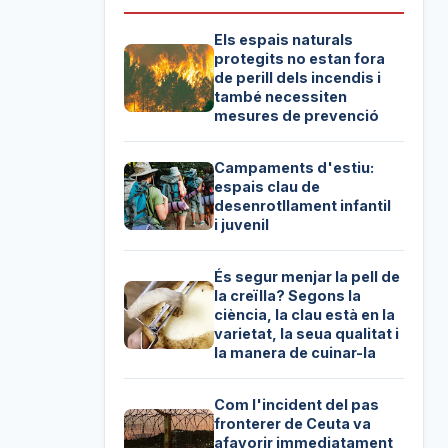
Els espais naturals
protegits no estan fora
de perill dels incendis i
també necessiten
mesures de prevenció
Campaments d'estiu:
espais clau de
desenrotllament infantil
i juvenil
És segur menjar la pell de
la creïlla? Segons la
ciència, la clau està en la
varietat, la seua qualitat i
la manera de cuinar-la
Com l'incident del pas
fronterer de Ceuta va
afavorir immediatament