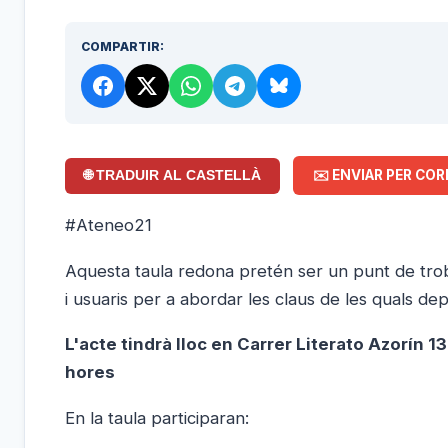
COMPARTIR:
✉️ ENVIAR PER COR
🌐 TRADUIR AL CASTELLÀ
#Ateneo21
Aquesta taula redona pretén ser un punt de trob
i usuaris per a abordar les claus de les quals de
L'acte tindrà lloc en Carrer Literato Azorín 
hores
En la taula participaran: