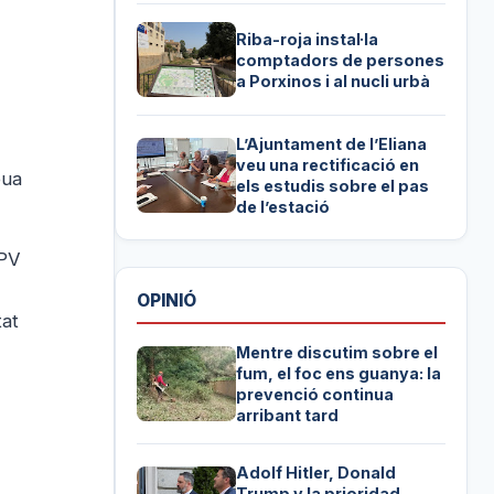
Riba-roja instal·la
comptadors de persones
a Porxinos i al nucli urbà
L’Ajuntament de l’Eliana
veu una rectificació en
eua
els estudis sobre el pas
de l’estació
-PV
OPINIÓ
tat
Mentre discutim sobre el
fum, el foc ens guanya: la
prevenció continua
arribant tard
Adolf Hitler, Donald
Trump y la prioridad