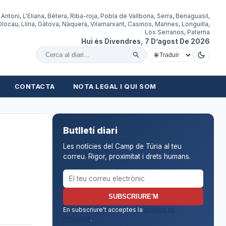
 Antoni, L'Eliana, Bétera, Riba-roja, Pobla de Vallbona, Serra, Benaguasil,
locau, Llíria, Gàtova, Nàquera, Vilamarxant, Casinos, Marines, Loriguilla,
Los Serranos, Paterna
Hui és Divendres, 7 D’agost De 2026
Cercar al diari
CONTACTA
NOTA LEGAL I QUI SOM
Butlletí diari
Les notícies del Camp de Túria al teu
correu. Rigor, proximitat i drets humans.
Correu electrònic per al butlletí
SUBSCRIURE'M
En subscriure't acceptes la
política de
privacitat
.