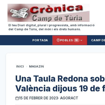
El teu Diari digital, plural i progressista, amb informació
del Camp de Túria, del món i els drets humans.
PORTADA
POBLES
CAMP D
18
INICI
›
MAGAZIN
Una Taula Redona sobr
València dijous 19 de 
15 DE FEBRER DE 2023
· AGORACT