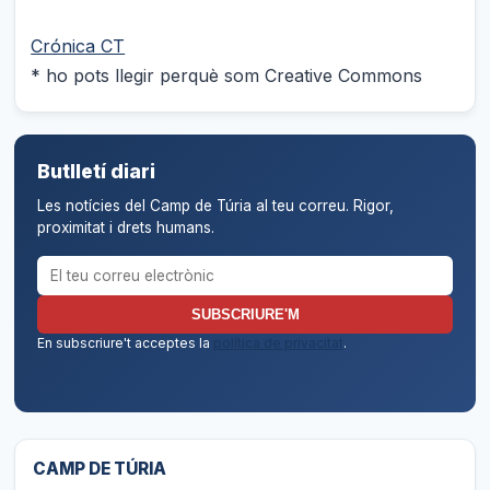
Crónica CT
* ho pots llegir perquè som Creative Commons
Butlletí diari
Les notícies del Camp de Túria al teu correu. Rigor,
proximitat i drets humans.
Correu electrònic per al butlletí
SUBSCRIURE'M
En subscriure't acceptes la
política de privacitat
.
CAMP DE TÚRIA