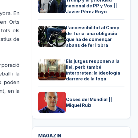
nacional de PP y Vox ||
Javier Pérez Royo
yora. En
en Orts
L’accessibilitat al Camp
tots els
de Túria: una obligació
atius de
que ha de començar
abans de fer l’obra
Els jutges responen a la
rporació
llei, però també
interpreten: la ideologia
ball i la
darrere de la toga
es poden
t, en la
Coses del Mundial ||
Miquel Ruiz
MAGAZIN