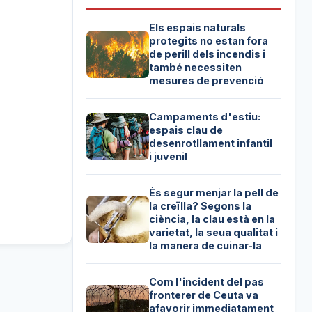
Els espais naturals
protegits no estan fora
de perill dels incendis i
també necessiten
mesures de prevenció
Campaments d'estiu:
espais clau de
desenrotllament infantil
i juvenil
És segur menjar la pell de
la creïlla? Segons la
ciència, la clau està en la
varietat, la seua qualitat i
la manera de cuinar-la
Com l'incident del pas
fronterer de Ceuta va
afavorir immediatament