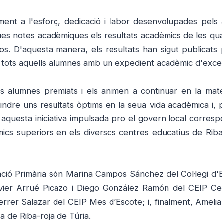
ement a l'esforç, dedicació i labor desenvolupades pels
eues notes acadèmiques els resultats acadèmics de les qua
os. D'aquesta manera, els resultats han sigut publicats p
a tots aquells alumnes amb un expedient acadèmic d'excel·
els alumnes premiats i els animen a continuar en la matei
tindre uns resultats òptims en la seua vida acadèmica i, 
 aquesta iniciativa impulsada pro el govern local corresp
èmics superiors en els diversos centres educatius de Riba
ació Primària són Marina Campos Sánchez del Col·legi d'
Javier Arrué Picazo i Diego González Ramón del CEIP Ce
rrer Salazar del CEIP Mes d’Escote; i, finalment, Ameli
 de Riba-roja de Túria.