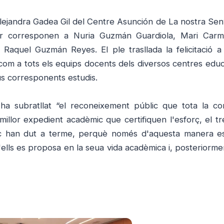
lejandra Gadea Gil del Centre Asunción de La nostra Sen
or corresponen a Nuria Guzmán Guardiola, Mari Carm
Raquel Guzmán Reyes. El ple trasllada la felicitació a 
com a tots els equips docents dels diversos centres educ
us corresponents estudis.
 ha subratllat “el reconeixement públic que tota la co
illor expedient acadèmic que certifiquen l'esforç, el tre
mic han dut a terme, perquè només d'aquesta manera 
ells es proposa en la seua vida acadèmica i, posteriormen