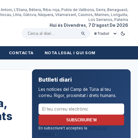
 Antoni, L'Eliana, Bétera, Riba-roja, Pobla de Vallbona, Serra, Benaguasil,
locau, Llíria, Gàtova, Nàquera, Vilamarxant, Casinos, Marines, Loriguilla,
Los Serranos, Paterna
Hui és Divendres, 7 D’agost De 2026
Cercar al diari
CONTACTA
NOTA LEGAL I QUI SOM
Butlletí diari
Les notícies del Camp de Túria al teu
correu. Rigor, proximitat i drets humans.
a,
Correu electrònic per al butlletí
nts
SUBSCRIURE'M
En subscriure't acceptes la
política de
privacitat
.