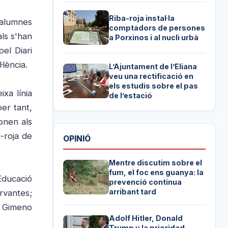
Riba-roja instal·la
 alumnes
comptadors de persones
ls s'han
a Porxinos i al nucli urbà
el Diari
lència.
L’Ajuntament de l’Eliana
veu una rectificació en
els estudis sobre el pas
xa línia
de l’estació
per tant,
onen als
-roja de
OPINIÓ
Mentre discutim sobre el
fum, el foc ens guanya: la
Educació
prevenció continua
arribant tard
rvantes;
a Gimeno
Adolf Hitler, Donald
Trump y la prioridad