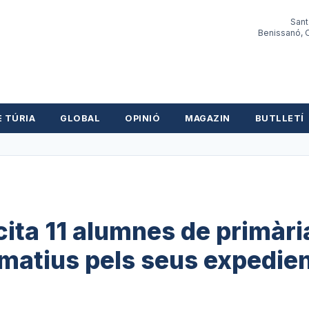
Sant
Benissanó, O
E TÚRIA
GLOBAL
OPINIÓ
MAGAZIN
BUTLLETÍ
icita 11 alumnes de primàri
rmatius pels seus expedie