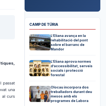
CAMP DE TÚRIA
L’Eliana avança en la
rehabilitació del pont
sobre el barranc de
Mandor
L’Eliana aprova normes
ítiques,
d’accessibilitat, serveis
socials i protecció
forestal
l passat
Olocau incorpora dos
rovat una
treballadors durant deu
 al curs
mesos amb els
programes de Labora