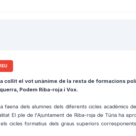
REU
 collit el vot unànime de la resta de formacions pol
squerra, Podem Riba-roja i Vox.
ona faena dels alumnes dels diferents cicles acadèmics de
alitat El ple de l'Ajuntament de Riba-roja de Túria ha ap
i els cicles formatius dels graus superiors corresponents