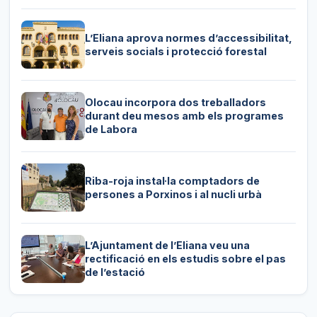
L’Eliana aprova normes d’accessibilitat,
serveis socials i protecció forestal
Olocau incorpora dos treballadors
durant deu mesos amb els programes
de Labora
Riba-roja instal·la comptadors de
persones a Porxinos i al nucli urbà
L’Ajuntament de l’Eliana veu una
rectificació en els estudis sobre el pas
de l’estació