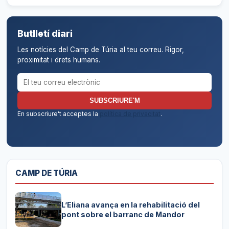
Butlletí diari
Les notícies del Camp de Túria al teu correu. Rigor,
proximitat i drets humans.
Correu electrònic per al butlletí
SUBSCRIURE'M
En subscriure't acceptes la
política de privacitat
.
CAMP DE TÚRIA
L’Eliana avança en la rehabilitació del
pont sobre el barranc de Mandor