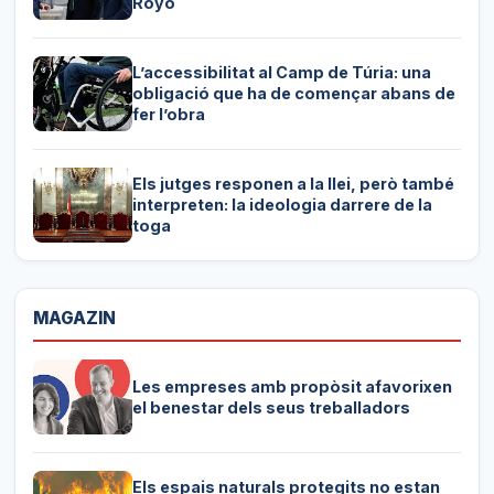
Royo
L’accessibilitat al Camp de Túria: una
obligació que ha de començar abans de
fer l’obra
Els jutges responen a la llei, però també
interpreten: la ideologia darrere de la
toga
MAGAZIN
Les empreses amb propòsit afavorixen
el benestar dels seus treballadors
Els espais naturals protegits no estan