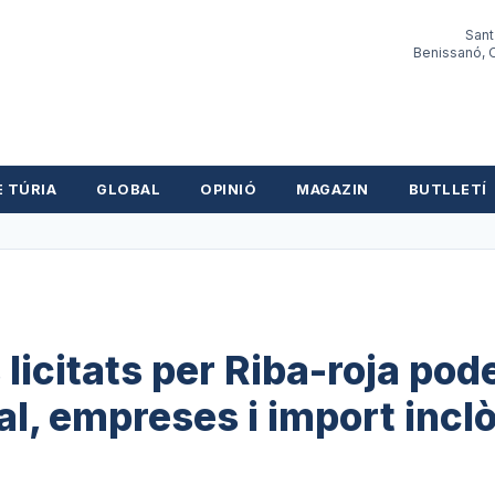
Sant
Benissanó, O
E TÚRIA
GLOBAL
OPINIÓ
MAGAZIN
BUTLLETÍ
 licitats per Riba-roja pod
l, empreses i import incl