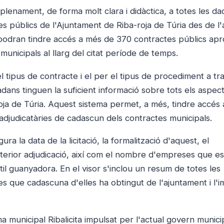
lenament, de forma molt clara i didàctica, a totes les da
es públics de l'Ajuntament de Riba-roja de Túria des de l
tes podran tindre accés a més de 370 contractes públics apr
municipals al llarg del citat període de temps.
l tipus de contracte i el per el tipus de procediment a tr
adans tinguen la suficient informació sobre tots els aspec
oja de Túria. Aquest sistema permet, a més, tindre accés 
adjudicatàries de cadascun dels contractes municipals.
a la data de la licitació, la formalització d'aquest, el
osterior adjudicació, així com el nombre d'empreses que e
il guanyadora. En el visor s'inclou un resum de totes les
s que cadascuna d'elles ha obtingut de l'ajuntament i l'i
a municipal Ribalicita impulsat per l'actual govern munici