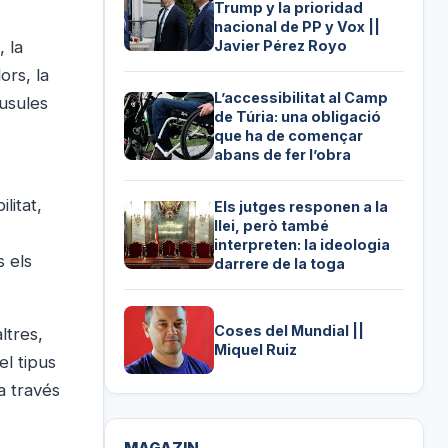
Trump y la prioridad
nacional de PP y Vox ||
Javier Pérez Royo
 la
ors, la
L’accessibilitat al Camp
àusules
de Túria: una obligació
que ha de començar
abans de fer l’obra
litat,
Els jutges responen a la
llei, però també
interpreten: la ideologia
s els
darrere de la toga
Coses del Mundial ||
ltres,
Miquel Ruiz
el tipus
a través