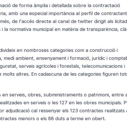
mació de forma àmplia i detallada sobre la contractació
ria, amb una especial importància al perfil de contractant,
s, de l'accés directe al canal de twitter dirigit als licitad
ves i la normativa municipal en matèria de transparència, cl
s divideix en nombroses categories com a construcció i
, medi ambient, ensenyament i formació, jurídic i comptabi
eguretat, serveis agrícoles i forestals, telecomunicacions i
re molts altres. En cadascuna de les categories figuren tot
ts en serveis, obres, subministraments o patrimoni, entre a
ealitzades en serveis o les 127 en les obres municipals. P
or adjudicació cal ressenyar els 123 contractes realitzats 
ontractes menors o els 88 duts a terme en obert.