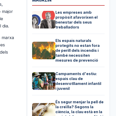
MAGAZIN
s,
b major
Les empreses amb
propòsit afavorixen el
de
benestar dels seus
 dia.
treballadors
n marxa
Els espais naturals
res
protegits no estan fora
de perill dels incendis i
 dels
també necessiten
mesures de prevenció
Campaments d'estiu:
espais clau de
desenrotllament infantil
i juvenil
És segur menjar la pell de
la creïlla? Segons la
ciència, la clau està en la