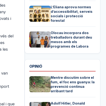
des
L’Eliana aprova normes
'any
d’accessibilitat, serveis
socials i protecció
ovats i
forestal
Olocau incorpora dos
avés del
treballadors durant deu
mesos amb els
tes
programes de Labora
a les
OPINIÓ
s van
Mentre discutim sobre el
fum, el foc ens guanya: la
mport
prevenció continua
arribant tard
Adolf Hitler, Donald
pal i que