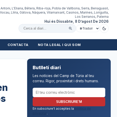
 Antoni, L'Eliana, Bétera, Riba-roja, Pobla de Vallbona, Serra, Benaguasil,
locau, Llíria, Gàtova, Nàquera, Vilamarxant, Casinos, Marines, Loriguilla,
Los Serranos, Paterna
Hui és Dissabte, 8 D’agost De 2026
Cercar al diari
CONTACTA
NOTA LEGAL I QUI SOM
Butlletí diari
Les notícies del Camp de Túria al teu
correu. Rigor, proximitat i drets humans.
en
Correu electrònic per al butlletí
òs
SUBSCRIURE'M
En subscriure't acceptes la
política de
privacitat
.