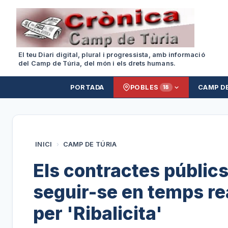
El teu Diari digital, plural i progressista, amb informació
del Camp de Túria, del món i els drets humans.
PORTADA
POBLES
CAMP D
18
INICI
›
CAMP DE TÚRIA
Els contractes públics
seguir-se en temps rea
per 'Ribalicita'