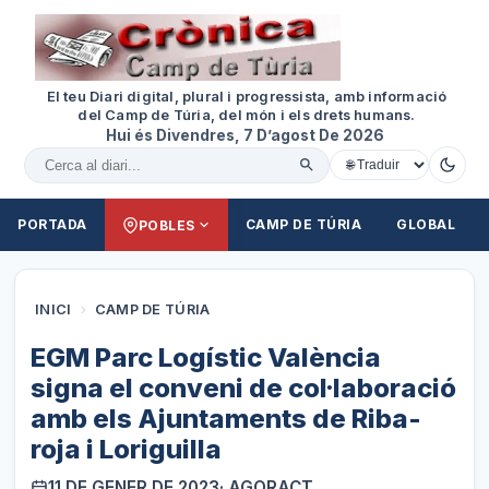
El teu Diari digital, plural i progressista, amb informació
del Camp de Túria, del món i els drets humans.
Hui és Divendres, 7 D’agost De 2026
Cercar al diari
PORTADA
CAMP DE TÚRIA
GLOBAL
POBLES
INICI
›
CAMP DE TÚRIA
EGM Parc Logístic València
signa el conveni de col·laboració
amb els Ajuntaments de Riba-
roja i Loriguilla
11 DE GENER DE 2023
· AGORACT