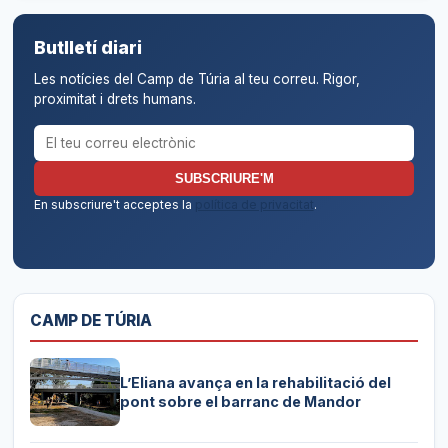
Butlletí diari
Les notícies del Camp de Túria al teu correu. Rigor,
proximitat i drets humans.
Correu electrònic per al butlletí
SUBSCRIURE'M
En subscriure't acceptes la
política de privacitat
.
CAMP DE TÚRIA
L’Eliana avança en la rehabilitació del
pont sobre el barranc de Mandor