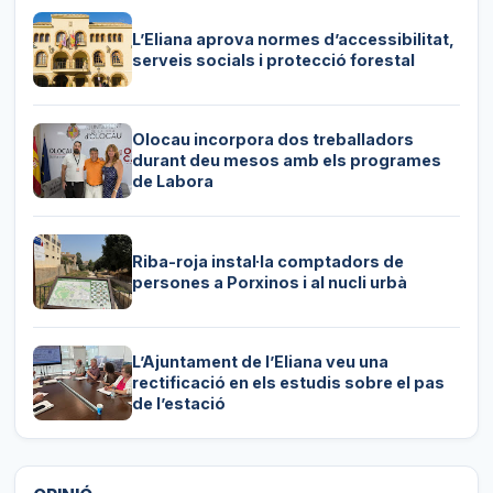
L’Eliana aprova normes d’accessibilitat,
serveis socials i protecció forestal
Olocau incorpora dos treballadors
durant deu mesos amb els programes
de Labora
Riba-roja instal·la comptadors de
persones a Porxinos i al nucli urbà
L’Ajuntament de l’Eliana veu una
rectificació en els estudis sobre el pas
de l’estació