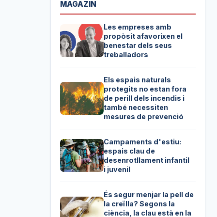
MAGAZIN
Les empreses amb
propòsit afavorixen el
benestar dels seus
treballadors
Els espais naturals
protegits no estan fora
de perill dels incendis i
també necessiten
mesures de prevenció
Campaments d'estiu:
espais clau de
desenrotllament infantil
i juvenil
És segur menjar la pell de
la creïlla? Segons la
ciència, la clau està en la