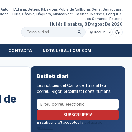
 Antoni, L'Eliana, Bétera, Riba-roja, Pobla de Vallbona, Serra, Benaguasil,
locau, Llíria, Gàtova, Nàquera, Vilamarxant, Casinos, Marines, Loriguilla,
Los Serranos, Paterna
Hui és Dissabte, 8 D’agost De 2026
Cercar al diari
CONTACTA
NOTA LEGAL I QUI SOM
Butlletí diari
Les notícies del Camp de Túria al teu
correu. Rigor, proximitat i drets humans.
l de
Correu electrònic per al butlletí
SUBSCRIURE'M
En subscriure't acceptes la
política de
privacitat
.