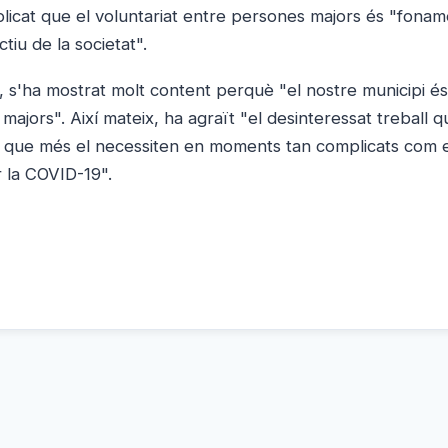
xplicat que el voluntariat entre persones majors és "fonam
tiu de la societat".
e, s'ha mostrat molt content perquè "el nostre municipi é
ajors". Així mateix, ha agraït "el desinteressat treball q
nes que més el necessiten en moments tan complicats com 
r la COVID-19".