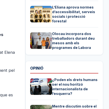
L’Eliana aprova normes
d’accessibilitat, serveis
socials i protecció
forestal
Olocau incorpora dos
es
treballadors durant deu
mesos amb els
programes de Labora
at Elena
OPINIÓ
ment pel
¿Poden els drets humans
ser el nou horitzó
internacionalista de
l’esquerra?
l que es
Mentre discutim sobre el