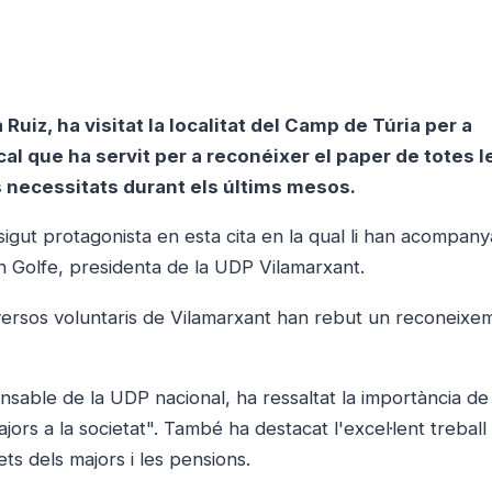
uiz, ha visitat la localitat del Camp de Túria per a
al que ha servit per a reconéixer el paper de totes l
 necessitats durant els últims mesos.
igut protagonista en esta cita en la qual li han acompany
ión Golfe, presidenta de la UDP Vilamarxant.
i diversos voluntaris de Vilamarxant han rebut un reconeixe
nsable de la UDP nacional, ha ressaltat la importància de
ajors a la societat". També ha destacat l'excel·lent trebal
ts dels majors i les pensions.