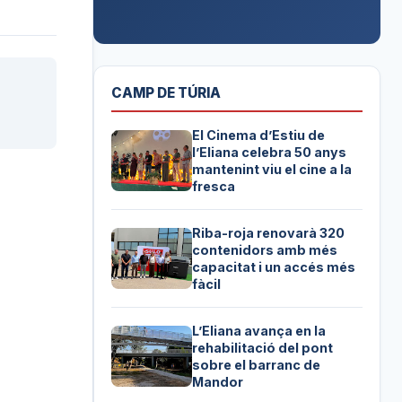
CAMP DE TÚRIA
El Cinema d’Estiu de
l’Eliana celebra 50 anys
mantenint viu el cine a la
fresca
Riba-roja renovarà 320
contenidors amb més
capacitat i un accés més
fàcil
L’Eliana avança en la
rehabilitació del pont
sobre el barranc de
Mandor