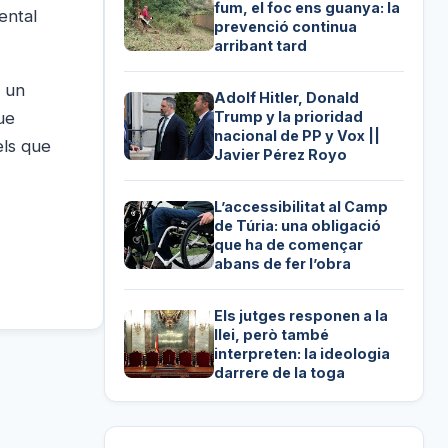
fum, el foc ens guanya: la
ental
prevenció continua
arribant tard
s un
Adolf Hitler, Donald
ue
Trump y la prioridad
nacional de PP y Vox ||
els que
Javier Pérez Royo
L’accessibilitat al Camp
de Túria: una obligació
que ha de començar
abans de fer l’obra
Els jutges responen a la
llei, però també
interpreten: la ideologia
darrere de la toga