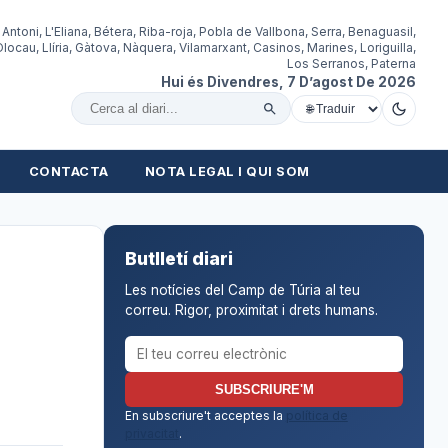
 Antoni, L'Eliana, Bétera, Riba-roja, Pobla de Vallbona, Serra, Benaguasil,
locau, Llíria, Gàtova, Nàquera, Vilamarxant, Casinos, Marines, Loriguilla,
Los Serranos, Paterna
Hui és Divendres, 7 D’agost De 2026
Cercar al diari
CONTACTA
NOTA LEGAL I QUI SOM
Butlletí diari
Les notícies del Camp de Túria al teu
correu. Rigor, proximitat i drets humans.
Correu electrònic per al butlletí
SUBSCRIURE'M
En subscriure't acceptes la
política de
privacitat
.