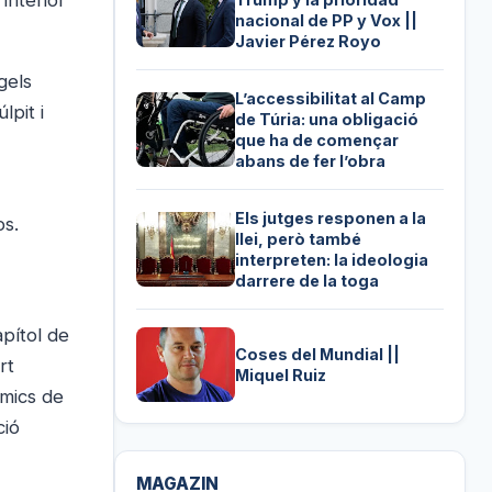
interior
nacional de PP y Vox ||
Javier Pérez Royo
gels
L’accessibilitat al Camp
lpit i
de Túria: una obligació
que ha de començar
abans de fer l’obra
Els jutges responen a la
os.
llei, però també
interpreten: la ideologia
darrere de la toga
apítol de
Coses del Mundial ||
rt
Miquel Ruiz
Amics de
ció
MAGAZIN