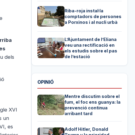
Riba-roja instal·la
comptadors de persones
se
a Porxinos i al nucli urbà
L’Ajuntament de l’Eliana
rriba
veu una rectificació en
les
els estudis sobre el pas
éu dels
de l’estació
ió
OPINIÓ
Mentre discutim sobre el
fum, el foc ens guanya: la
prevenció continua
egle XVI
arribant tard
s un
VI, es
Adolf Hitler, Donald
Trump y la prioridad