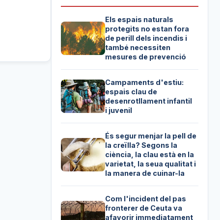
Els espais naturals
protegits no estan fora
de perill dels incendis i
també necessiten
mesures de prevenció
Campaments d'estiu:
espais clau de
desenrotllament infantil
i juvenil
És segur menjar la pell de
la creïlla? Segons la
ciència, la clau està en la
varietat, la seua qualitat i
la manera de cuinar-la
Com l'incident del pas
fronterer de Ceuta va
afavorir immediatament