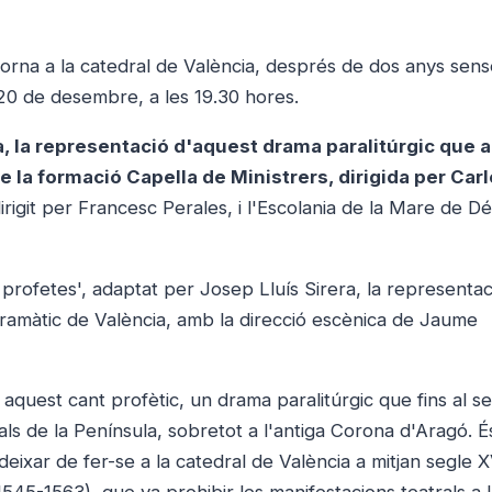
' torna a la catedral de València, després de dos anys sen
 20 de desembre, a les 19.30 hores.
a, la representació d'aquest drama paralitúrgic que a
de la formació Capella de Ministrers, dirigida per Car
irigit per Francesc Perales, i l'Escolania de la Mare de D
profetes', adaptat per Josep Lluís Sirera, la representac
 Dramàtic de València, amb la direcció escènica de Jaume
aquest cant profètic, un drama paralitúrgic que fins al s
rals de la Península, sobretot a l'antiga Corona d'Aragó. É
ixar de fer-se a la catedral de València a mitjan segle X