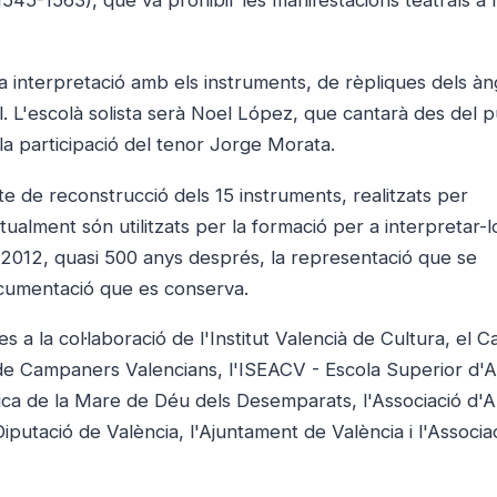
545-1563), que va prohibir les manifestacions teatrals a l'
 interpretació amb els instruments, de rèpliques dels àn
l. L'escolà solista serà Noel López, que cantarà des del pú
 la participació del tenor Jorge Morata.
 de reconstrucció dels 15 instruments, realitzats per
ualment són utilitzats per la formació per a interpretar-l
 2012, quasi 500 anys després, la representació que se
ocumentació que es conserva.
 a la col·laboració de l'Institut Valencià de Cultura, el C
 de Campaners Valencians, l'ISEACV - Escola Superior d'A
ílica de la Mare de Déu dels Desemparats, l'Associació d'
putació de València, l'Ajuntament de València i l'Associa