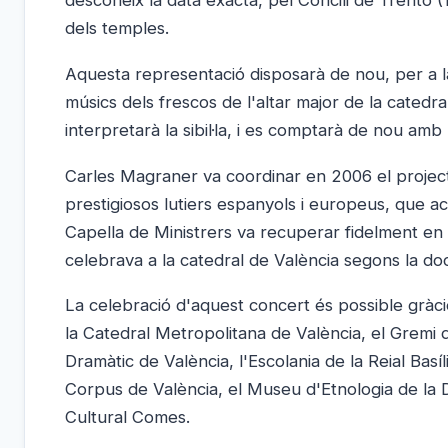
desconeix la data exacta, pel Concili de Trento (1
dels temples.
Aquesta representació disposarà de nou, per a la
músics dels frescos de l'altar major de la catedra
interpretarà la sibil·la, i es comptarà de nou amb
Carles Magraner va coordinar en 2006 el projecte
prestigiosos lutiers espanyols i europeus, que act
Capella de Ministrers va recuperar fidelment en
celebrava a la catedral de València segons la d
La celebració d'aquest concert és possible gràcies
la Catedral Metropolitana de València, el Gremi
Dramàtic de València, l'Escolania de la Reial Bas
Corpus de València, el Museu d'Etnologia de la Di
Cultural Comes.