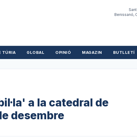
Sant
Benissanó, O
E TÚRIA
GLOBAL
OPINIÓ
MAGAZIN
BUTLLETÍ
il·la' a la catedral de
 de desembre