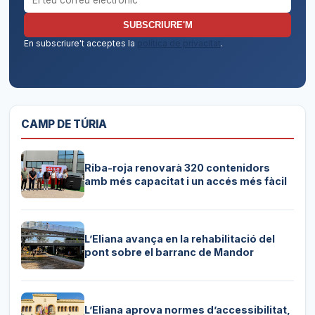
SUBSCRIURE'M
En subscriure't acceptes la
política de privacitat
.
CAMP DE TÚRIA
Riba-roja renovarà 320 contenidors
amb més capacitat i un accés més fàcil
L’Eliana avança en la rehabilitació del
pont sobre el barranc de Mandor
L’Eliana aprova normes d’accessibilitat,