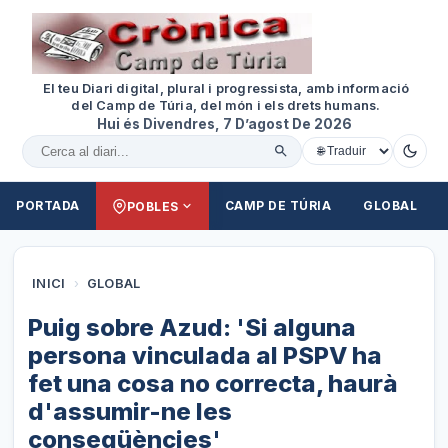
El teu Diari digital, plural i progressista, amb informació
del Camp de Túria, del món i els drets humans.
Hui és Divendres, 7 D’agost De 2026
Cercar al diari
PORTADA
CAMP DE TÚRIA
GLOBAL
POBLES
INICI
›
GLOBAL
Puig sobre Azud: 'Si alguna
persona vinculada al PSPV ha
fet una cosa no correcta, haurà
d'assumir-ne les
conseqüències'