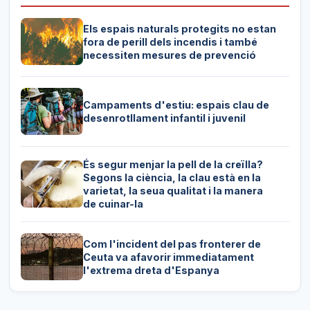
Els espais naturals protegits no estan
fora de perill dels incendis i també
necessiten mesures de prevenció
Campaments d'estiu: espais clau de
desenrotllament infantil i juvenil
És segur menjar la pell de la creïlla?
Segons la ciència, la clau està en la
varietat, la seua qualitat i la manera
de cuinar-la
Com l'incident del pas fronterer de
Ceuta va afavorir immediatament
l'extrema dreta d'Espanya