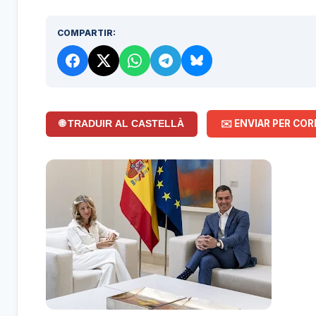
COMPARTIR:
✉️ ENVIAR PER COR
🌐 TRADUIR AL CASTELLÀ