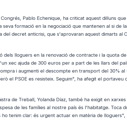
 Congrés, Pablo Echenique, ha criticat aquest dilluns que
 seva formació en la negociació que mantenen al si de la 
a del decret anticrisi, que s'aprovaran aquest dimarts al 
ió dels lloguers en la renovació de contracte i la quota de
'un xec ajuda de 300 euros per a part de les llars del paí
 la compra i augmenti el descompte en transport del 30% a
rò el PSOE es resisteix. Seguim", ha afegit el portaveu 
istra de Treball, Yolanda Díaz, també ha exigit en xarxes 
spesa de les famílies al nostre país és l'habitatge. Toca d
tres ho tenim clar: és urgent actuar en matèria de lloguers",