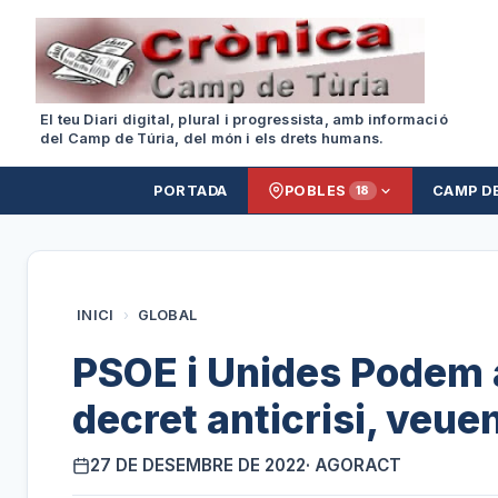
El teu Diari digital, plural i progressista, amb informació
del Camp de Túria, del món i els drets humans.
PORTADA
POBLES
CAMP D
18
INICI
›
GLOBAL
PSOE i Unides Podem a
decret anticrisi, veue
27 DE DESEMBRE DE 2022
· AGORACT