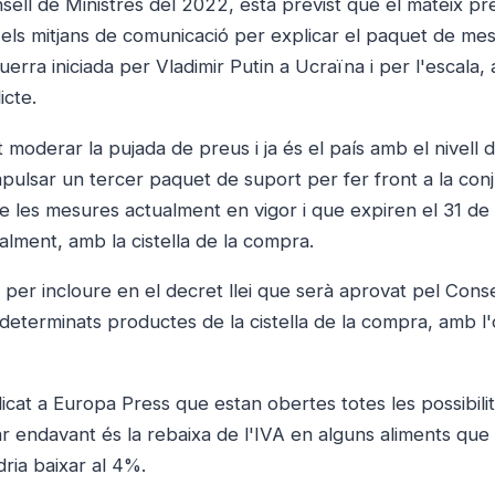
sell de Ministres del 2022, està previst que el mateix pr
ls mitjans de comunicació per explicar el paquet de me
uerra iniciada per Vladimir Putin a Ucraïna i per l'escala, a
icte.
moderar la pujada de preus i ja és el país amb el nivell d'
mpulsar un tercer paquet de suport per fer front a la con
de les mesures actualment en vigor i que expiren el 31 de
alment, amb la cistella de la compra.
 per incloure en el decret llei que serà aprovat pel Conse
 determinats productes de la cistella de la compra, amb l'
at a Europa Press que estan obertes totes les possibilita
r endavant és la rebaixa de l'IVA en alguns aliments que
dria baixar al 4%.