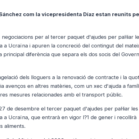
t Sánchez com la vicepresidenta Díaz estan reunits pe
egociacions per al tercer paquet d'ajudes per pal·liar l
 a Ucraïna i apuren la concreció del contingut del mateix
la principal diferència que separa els dos socis del Gover
elació dels lloguers a la renovació de contracte i la quo
uria avenços en altres matèries, com un xec d'ajuda a famíl
tres mesures relacionades amb el transport públic.
27 de desembre el tercer paquet d'ajudes per pal·liar les
 a Ucraïna, que entrarà en vigor l?1 de gener i recollirà
s aliments.