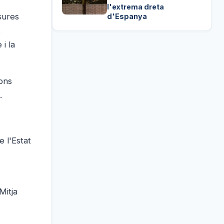
l'extrema dreta
esures
d'Espanya
s
i la
ons
.
 l'Estat
Mitja