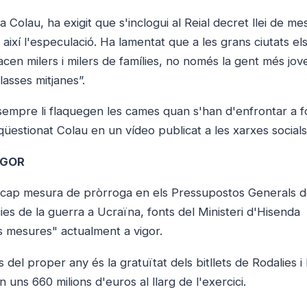
a Colau, ha exigit que s'inclogui al Reial decret llei de m
r així l'especulació. Ha lamentat que a les grans ciutats el
n milers i milers de famílies, no només la gent més jove 
asses mitjanes”.
empre li flaquegen les cames quan s'han d'enfrontar a f
 qüestionat Colau en un vídeo publicat a les xarxes socials
IGOR
 cap mesura de pròrroga en els Pressupostos Generals de
s de la guerra a Ucraïna, fonts del Ministeri d'Hisenda
 mesures" actualment a vigor.
del proper any és la gratuïtat dels bitllets de Rodalies i 
uns 660 milions d'euros al llarg de l'exercici.