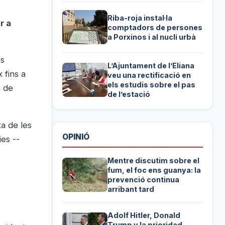
Riba-roja instal·la
r a
comptadors de persones
a Porxinos i al nucli urbà
es
L’Ajuntament de l’Eliana
 fins a
veu una rectificació en
els estudis sobre el pas
n de
de l’estació
ta de les
OPINIÓ
ies --
Mentre discutim sobre el
fum, el foc ens guanya: la
prevenció continua
arribant tard
Adolf Hitler, Donald
Trump y la prioridad