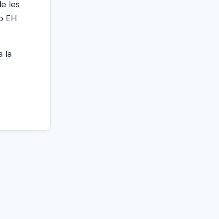
de les
mb EH
a la