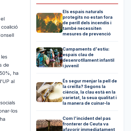
Els espais naturals
protegits no estan fora
 el
de perill dels incendis i
coalició
també necessiten
mesures de prevenció
Consell
Campaments d'estiu:
espais clau de
 les
desenrotllament infantil
s de
i juvenil
l 50%, ha
d'UP al
És segur menjar la pell de
la creïlla? Segons la
ciència, la clau està en la
varietat, la seua qualitat i
socials
la manera de cuinar-la
onar-los
Com l'incident del pas
 ha
fronterer de Ceuta va
afavorir immediatament