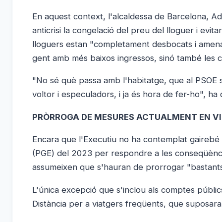
En aquest context, l'alcaldessa de Barcelona, ​​Ad
anticrisi la congelació del preu del lloguer i evita
lloguers estan "completament desbocats i amenace
gent amb més baixos ingressos, sinó també les cl
"No sé què passa amb l'habitatge, que al PSOE s
voltor i especuladors, i ja és hora de fer-ho", ha
PRÒRROGA DE MESURES ACTUALMENT EN V
Encara que l'Executiu no ha contemplat gairebé
(PGE) del 2023 per respondre a les conseqüèncie
assumeixen que s'hauran de prorrogar "bastants
L'única excepció que s'inclou als comptes públics 
Distància per a viatgers freqüents, que suposaran 