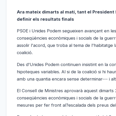
Ara mateix dimarts al matí, tant el Presiden
definir els resultats finals
PSOE i Unides Podem segueixen avançant en les n
conseqüències econòmiques i socials de la guerra
assolir l'acord, que troba al tema de l'habitatge 
coalició.
Des d'Unides Podem continuen insistint en la cong
hipoteques variables. Al si de la coalició si hi ha
amb una quantia encara sense determinar--- i al
El Consell de Ministres aprovarà aquest dimarts 
conseqüències econòmiques i socials de la guerra
mesures per fer front al?escalada dels preus del