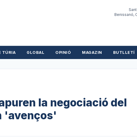
Sant
Benissanó, O
E TÚRIA
GLOBAL
OPINIÓ
MAGAZIN
BUTLLETÍ
puren la negociació del
n 'avenços'