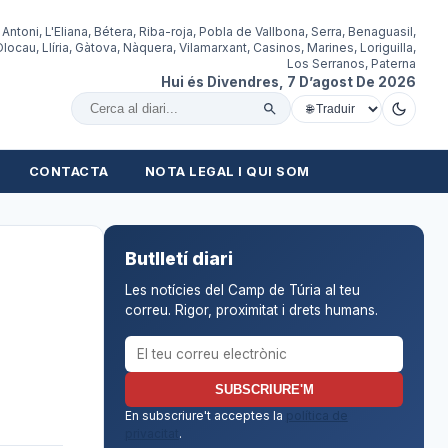
 Antoni, L'Eliana, Bétera, Riba-roja, Pobla de Vallbona, Serra, Benaguasil,
locau, Llíria, Gàtova, Nàquera, Vilamarxant, Casinos, Marines, Loriguilla,
Los Serranos, Paterna
Hui és Divendres, 7 D’agost De 2026
Cercar al diari
CONTACTA
NOTA LEGAL I QUI SOM
Butlletí diari
Les notícies del Camp de Túria al teu
correu. Rigor, proximitat i drets humans.
Correu electrònic per al butlletí
SUBSCRIURE'M
En subscriure't acceptes la
política de
privacitat
.