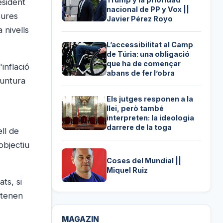
esident
nacional de PP y Vox ||
sures
Javier Pérez Royo
 nivells
L’accessibilitat al Camp
de Túria: una obligació
que ha de començar
inflació
abans de fer l’obra
juntura
Els jutges responen a la
llei, però també
interpreten: la ideologia
darrere de la toga
ll de
objectiu
Coses del Mundial ||
Miquel Ruiz
ts, si
 tenen
MAGAZIN