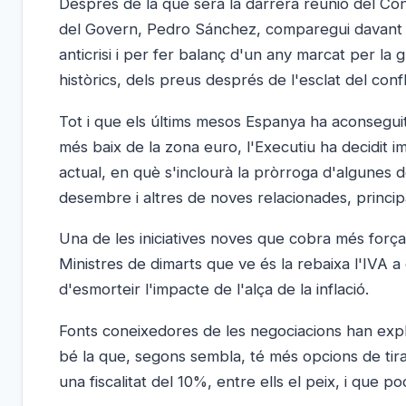
Després de la que serà la darrera reunió del Con
del Govern, Pedro Sánchez, comparegui davant e
anticrisi i per fer balanç d'un any marcat per la g
històrics, dels preus després de l'esclat del confl
Tot i que els últims mesos Espanya ha aconseguit 
més baix de la zona euro, l'Executiu ha decidit i
actual, en què s'inclourà la pròrroga d'algunes 
desembre i altres de noves relacionades, princip
Una de les iniciatives noves que cobra més força
Ministres de dimarts que ve és la rebaixa l'IVA a
d'esmorteir l'impacte de l'alça de la inflació.
Fonts coneixedores de les negociacions han explic
bé la que, segons sembla, té més opcions de tira
una fiscalitat del 10%, entre ells el peix, i que po