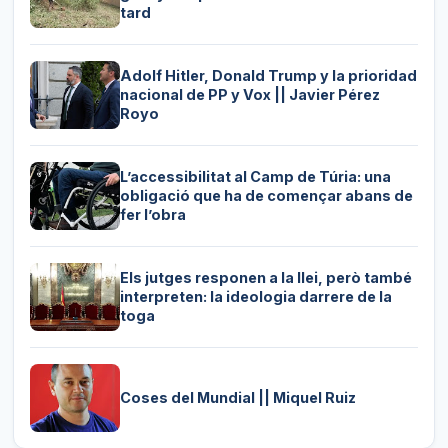
tard
Adolf Hitler, Donald Trump y la prioridad
nacional de PP y Vox || Javier Pérez
Royo
L’accessibilitat al Camp de Túria: una
obligació que ha de començar abans de
fer l’obra
Els jutges responen a la llei, però també
interpreten: la ideologia darrere de la
toga
Coses del Mundial || Miquel Ruiz