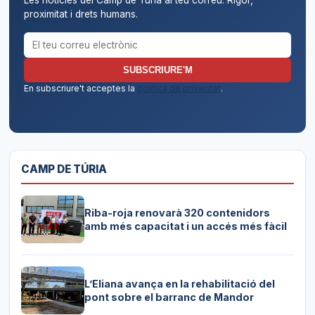
proximitat i drets humans.
Correu electrònic per al butlletí
SUBSCRIURE'M
En subscriure't acceptes la
política de privacitat
.
CAMP DE TÚRIA
Riba-roja renovarà 320 contenidors
amb més capacitat i un accés més fàcil
L’Eliana avança en la rehabilitació del
pont sobre el barranc de Mandor